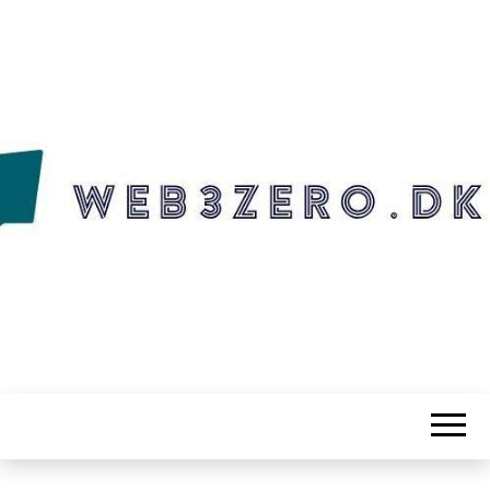
WEB3ZERO.DK
Web3zero.dk