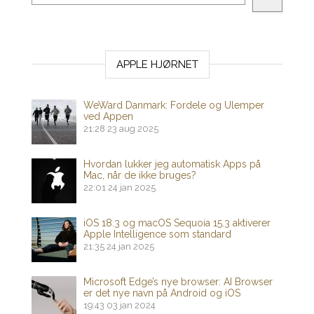
APPLE HJØRNET
WeWard Danmark: Fordele og Ulemper
ved Appen
21:28
23 aug 2025
Hvordan lukker jeg automatisk Apps på
Mac, når de ikke bruges?
22:01
24 jan 2025
iOS 18.3 og macOS Sequoia 15.3 aktiverer
Apple Intelligence som standard
21:35
24 jan 2025
Microsoft Edge’s nye browser: AI Browser
er det nye navn på Android og iOS
19:43
03 jan 2024