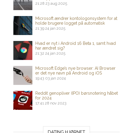
21:28
23 aug 2025
Microsoft ændrer kontologonsystem for at
holde brugere logget på automatisk
21:39
24 jan 2025
Hvad er nyt i Android 16 Beta 1, samt hvad
har ændret sig?
21:32
24 jan 2025
Microsoft Edge’s nye browser: AI Browser
er det nye navn på Android og iOS
19:43
03 jan 2024
Reddit genopliver (IPO) børsnotering håbet
for 2024
17:41
28 nov 2023
DATING HJØRNET