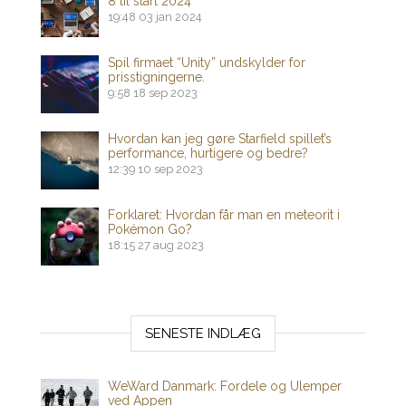
8 til start 2024
19:48
03 jan 2024
Spil firmaet “Unity” undskylder for
prisstigningerne.
9:58
18 sep 2023
Hvordan kan jeg gøre Starfield spillet’s
performance, hurtigere og bedre?
12:39
10 sep 2023
Forklaret: Hvordan får man en meteorit i
Pokémon Go?
18:15
27 aug 2023
SENESTE INDLÆG
WeWard Danmark: Fordele og Ulemper
ved Appen