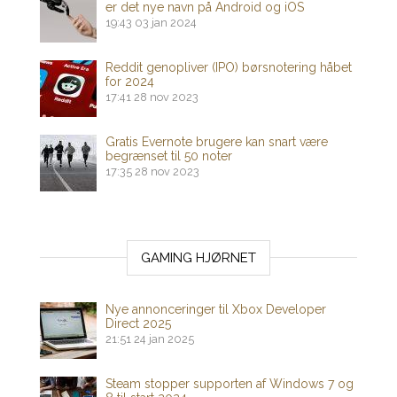
er det nye navn på Android og iOS
19:43
03 jan 2024
Reddit genopliver (IPO) børsnotering håbet
for 2024
17:41
28 nov 2023
Gratis Evernote brugere kan snart være
begrænset til 50 noter
17:35
28 nov 2023
GAMING HJØRNET
Nye annonceringer til Xbox Developer
Direct 2025
21:51
24 jan 2025
Steam stopper supporten af ​​Windows 7 og