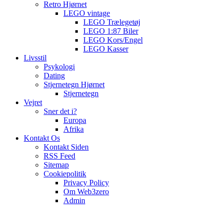
Retro Hjørnet
LEGO vintage
LEGO Trælegetøj
LEGO 1:87 Biler
LEGO Kors/Engel
LEGO Kasser
Livsstil
Psykologi
Dating
Stjernetegn Hjørnet
Stjernetegn
Vejret
Sner det i?
Europa
Afrika
Kontakt Os
Kontakt Siden
RSS Feed
Sitemap
Cookiepolitik
Privacy Policy
Om Web3zero
Admin