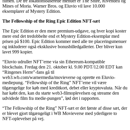
filmen. De tre lokationsbaserede menuer er The Shire, Rivendell og
Mines of Moria. Warner Bros. og Eluvio vil lave 10.000
eksemplarer af Mystery Edition.
The Fellowship of the Ring Epic Edition NFT-sæt
The Epic Edition er den mere premium-udgave, og hver kopi koster
mere end det tredobbelte end et Mystery Edition-eksemplar med
prisen på $100. Epic Edition kommer med alle tre placeringsmenuer
og inkluderer også eksklusive bonusbilledgallerier. Der bliver kun
lavet 999 kopier.
“Eluvio udruller NFT’erne via sin Ethereum-kompatible
blockchain. Fredag ​​den 21. oktober kl. 9.00 PDT/12.00 EDT kan
“Ringenes Herre”-fans gå til
web3.wb.com/warnermedia/movieverse og oprette en Eluvio-
mediepung. “Fellowship of the Ring” NFT’erne vil være
tilgængelige for køb med kreditkort, debet eller kryptovaluta. Når du
har købt den, kan du starte web3-filmoplevelsen og streame den
udvidede film fra medie-pungen”, lød det i rapporten.
“The Fellowship of the Ring” NFT-sæt er det første af disse sæt, der
er blevet gjort tilgængeligt i WB Movieverse med yderligere to
NFT-oplevelser på vej.