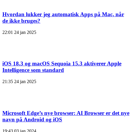
Hvordan lukker jeg automatisk Apps på Mac, når
de ikke bruges?
22:01
24 jan 2025
iOS 18.3 og macOS Sequoia 15.3 aktiverer Apple
Intelligence som standard
21:35
24 jan 2025
Microsoft Edge’s nye browser: AI Browser er det nye
navn på Android og iOS
19:43
03 jan 2024