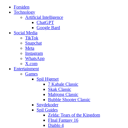
Forsiden
Web3zero.dk
Web3zero.dk
Technology
Artificial Intelligence
ChatGPT
Google Bard
Social Media
TikTok
Snapchat
Meta
Instagram
WhatsApp
X.com
Entertainment
Games
Spil Hjørnet
7 Kabale Classic
Skak Classic
Mahjong Classic
Bubble Shooter Classic
Snydekoder
Spil Guides
Zelda: Tears of the Kingdom
FInal Fantasy 16
Diablo 4