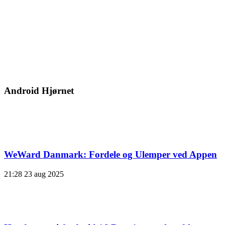
Android Hjørnet
WeWard Danmark: Fordele og Ulemper ved Appen
21:28
23 aug 2025