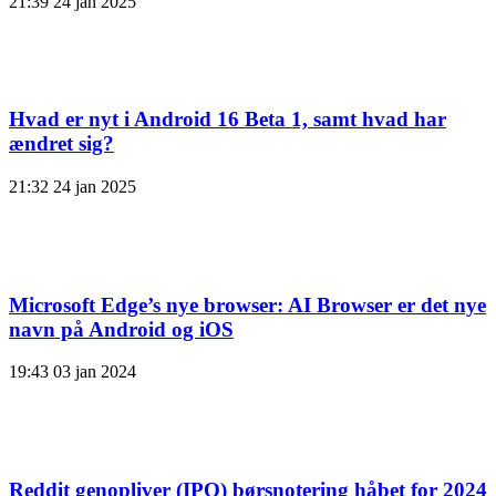
21:39
24 jan 2025
Hvad er nyt i Android 16 Beta 1, samt hvad har
ændret sig?
21:32
24 jan 2025
Microsoft Edge’s nye browser: AI Browser er det nye
navn på Android og iOS
19:43
03 jan 2024
Reddit genopliver (IPO) børsnotering håbet for 2024