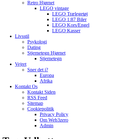
Retro Hjørnet
LEGO vintage
LEGO Trælegetøj
LEGO 1:87 Biler
LEGO Kors/Engel
LEGO Kasser
Livsstil
Psykologi
Dating
Stjernetegn Hjørnet
Stjernetegn
Vejret
Sner det i?
Europa
Afrika
Kontakt Os
Kontakt Siden
RSS Feed
Sitemap
Cookiepolitik
Privacy Policy
Om Web3zero
Admin