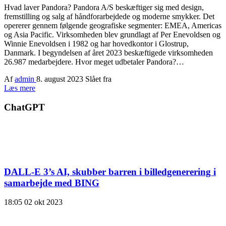
Hvad laver Pandora? Pandora A/S beskæftiger sig med design,
fremstilling og salg af håndforarbejdede og moderne smykker. Det
opererer gennem følgende geografiske segmenter: EMEA, Americas
og Asia Pacific. Virksomheden blev grundlagt af Per Enevoldsen og
Winnie Enevoldsen i 1982 og har hovedkontor i Glostrup,
Danmark. I begyndelsen af ​​året 2023 beskæftigede virksomheden
26.987 medarbejdere. Hvor meget udbetaler Pandora?…
Af
admin
8. august 2023
Slået fra
Læs mere
ChatGPT
DALL-E 3’s AI, skubber barren i billedgenerering i
samarbejde med BING
18:05
02 okt 2023