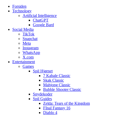
Forsiden
Web3zero.dk
Web3zero.dk
Technology
Artificial Intelligence
ChatGPT
Google Bard
Social Media
TikTok
Snapchat
Meta
Instagram
WhatsApp
X.com
Entertainment
Games
Spil Hjørnet
7 Kabale Classic
Skak Classic
Mahjong Classic
Bubble Shooter Classic
Snydekoder
Spil Guides
Zelda: Tears of the Kingdom
FInal Fantasy 16
Diablo 4