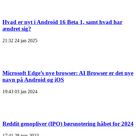
Hvad er nyt i Android 16 Beta 1, samt hvad har
ændret sig?
21:32
24 jan 2025
Microsoft Edge’s nye browser: AI Browser er det nye
navn på Android og iOS
19:43
03 jan 2024
Reddit genopliver (IPO) børsnotering håbet for 2024
17:41
28 nov 2023