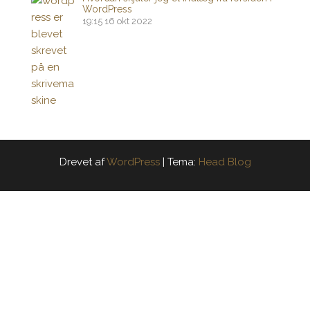
WordPress
19:15
16 okt 2022
Drevet af
WordPress
|
Tema:
Head Blog