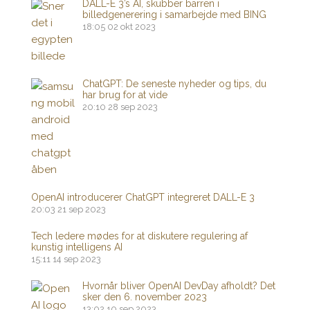
DALL-E 3’s AI, skubber barren i
billedgenerering i samarbejde med BING
18:05
02 okt 2023
ChatGPT: De seneste nyheder og tips, du
har brug for at vide
20:10
28 sep 2023
OpenAI introducerer ChatGPT integreret DALL-E 3
20:03
21 sep 2023
Tech ledere mødes for at diskutere regulering af
kunstig intelligens AI
15:11
14 sep 2023
Hvornår bliver OpenAI DevDay afholdt? Det
sker den 6. november 2023
13:02
10 sep 2023