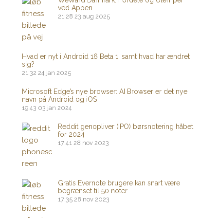
WeWard Danmark: Fordele og Ulemper
ved Appen
21:28
23 aug 2025
Hvad er nyt i Android 16 Beta 1, samt hvad har ændret
sig?
21:32
24 jan 2025
Microsoft Edge’s nye browser: AI Browser er det nye
navn på Android og iOS
19:43
03 jan 2024
Reddit genopliver (IPO) børsnotering håbet
for 2024
17:41
28 nov 2023
Gratis Evernote brugere kan snart være
begrænset til 50 noter
17:35
28 nov 2023