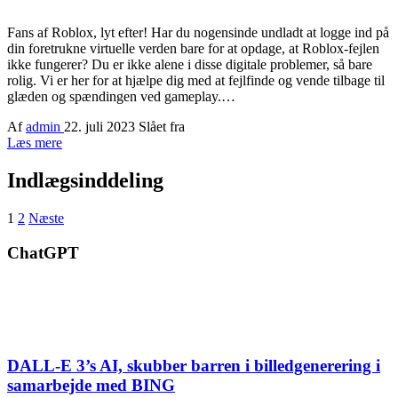
Fans af Roblox, lyt efter! Har du nogensinde undladt at logge ind på
din foretrukne virtuelle verden bare for at opdage, at Roblox-fejlen
ikke fungerer? Du er ikke alene i disse digitale problemer, så bare
rolig. Vi er her for at hjælpe dig med at fejlfinde og vende tilbage til
glæden og spændingen ved gameplay.…
Af
admin
22. juli 2023
Slået fra
Læs mere
Indlægsinddeling
1
2
Næste
ChatGPT
DALL-E 3’s AI, skubber barren i billedgenerering i
samarbejde med BING