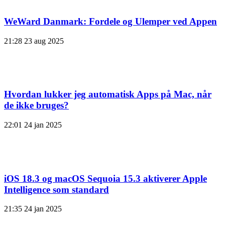
WeWard Danmark: Fordele og Ulemper ved Appen
21:28
23 aug 2025
Hvordan lukker jeg automatisk Apps på Mac, når
de ikke bruges?
22:01
24 jan 2025
iOS 18.3 og macOS Sequoia 15.3 aktiverer Apple
Intelligence som standard
21:35
24 jan 2025