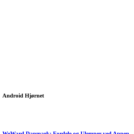
Android Hjørnet
WeWard Danmark: Fordele og Ulemper ved Appen