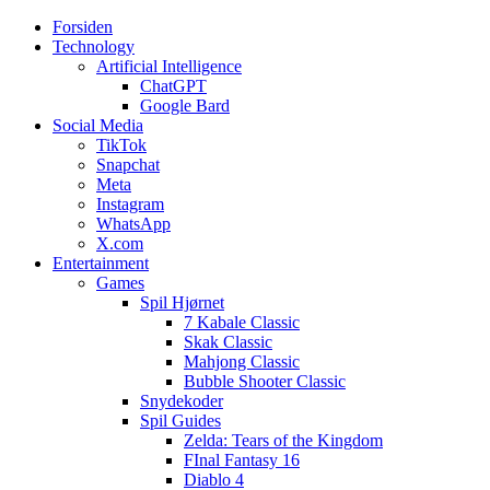
Forsiden
Web3zero.dk
Web3zero.dk
Technology
Artificial Intelligence
ChatGPT
Google Bard
Social Media
TikTok
Snapchat
Meta
Instagram
WhatsApp
X.com
Entertainment
Games
Spil Hjørnet
7 Kabale Classic
Skak Classic
Mahjong Classic
Bubble Shooter Classic
Snydekoder
Spil Guides
Zelda: Tears of the Kingdom
FInal Fantasy 16
Diablo 4