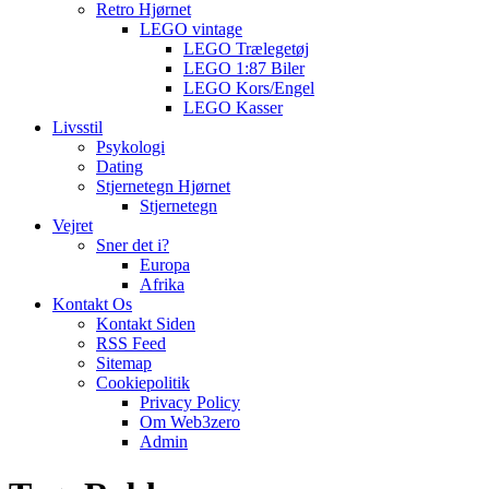
Retro Hjørnet
LEGO vintage
LEGO Trælegetøj
LEGO 1:87 Biler
LEGO Kors/Engel
LEGO Kasser
Livsstil
Psykologi
Dating
Stjernetegn Hjørnet
Stjernetegn
Vejret
Sner det i?
Europa
Afrika
Kontakt Os
Kontakt Siden
RSS Feed
Sitemap
Cookiepolitik
Privacy Policy
Om Web3zero
Admin