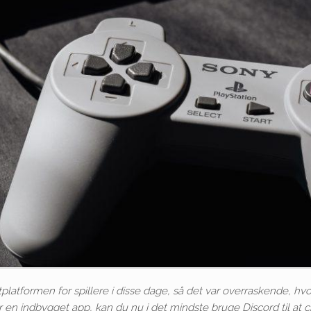
atformen for spillere i disse dage, så det var overraskende, hvor l
r en indbygget app, kan du nu i det mindste bruge Discord til at 