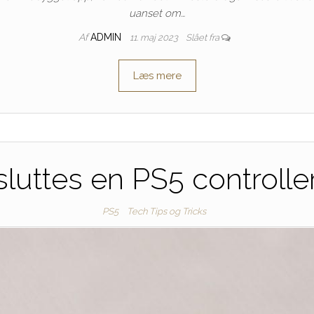
uanset om…
Af
ADMIN
11. maj 2023
Slået fra
Læs mere
sluttes en PS5 controller
PS5
Tech Tips og Tricks