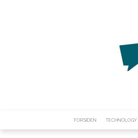
WEB3ZERO
Web3zero.dk
FORSIDEN
TECHNOLOGY