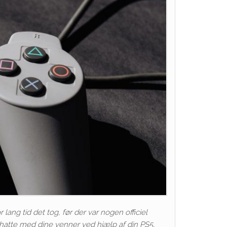
ang tid det tog, før der var nogen officiel
chatte med dine venner ved hjælp af din PS5,