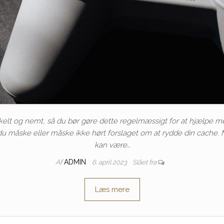
elt og nemt, så du bør gøre dette regelmæssigt for at hjælpe m
u måske eller måske ikke hørt forslaget om at rydde din cache
kan være…
Af
ADMIN
6. april 2023
Slået fra
Læs mere