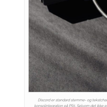
Discord er standard stemme- og tekstchatpl
konsolintegration på PS5. Selvom det ikke e