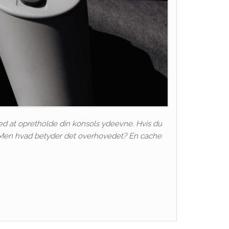
ed at opretholde din konsols ydeevne. Hvis du
. Men hvad betyder det overhovedet? En cache