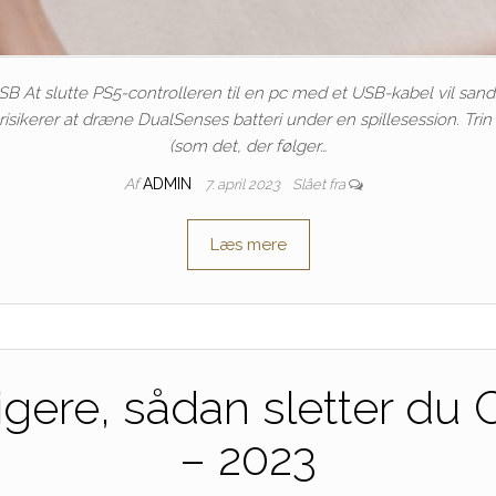
USB At slutte PS5-controlleren til en pc med et USB-kabel vil sa
risikerer at dræne DualSenses batteri under en spillesession. Trin 
(som det, der følger…
Af
ADMIN
7. april 2023
Slået fra
Læs mere
igere, sådan sletter du
– 2023