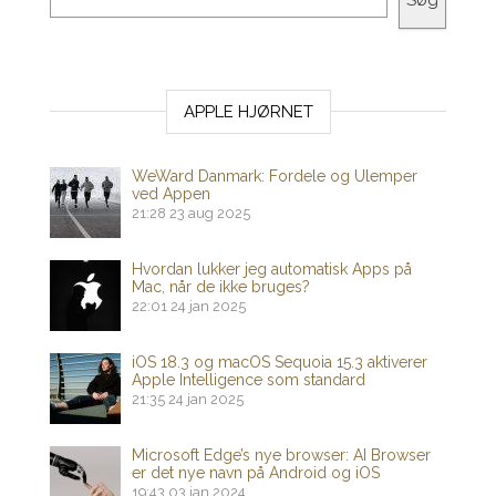
APPLE HJØRNET
WeWard Danmark: Fordele og Ulemper
ved Appen
21:28
23 aug 2025
Hvordan lukker jeg automatisk Apps på
Mac, når de ikke bruges?
22:01
24 jan 2025
iOS 18.3 og macOS Sequoia 15.3 aktiverer
Apple Intelligence som standard
21:35
24 jan 2025
Microsoft Edge’s nye browser: AI Browser
er det nye navn på Android og iOS
19:43
03 jan 2024