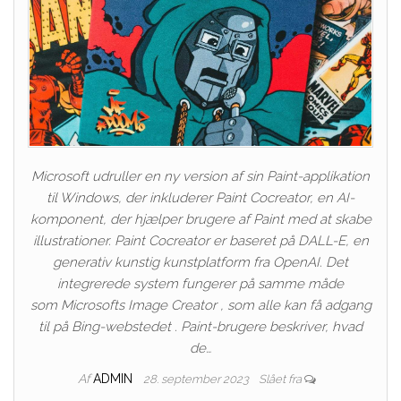
Microsoft udruller en ny version af sin Paint-applikation
til Windows, der inkluderer Paint Cocreator, en AI-
komponent, der hjælper brugere af Paint med at skabe
illustrationer. Paint Cocreator er baseret på DALL-E, en
generativ kunstig kunstplatform fra OpenAI. Det
integrerede system fungerer på samme måde
som Microsofts Image Creator , som alle kan få adgang
til på Bing-webstedet . Paint-brugere beskriver, hvad
de…
Af
ADMIN
28. september 2023
Slået fra