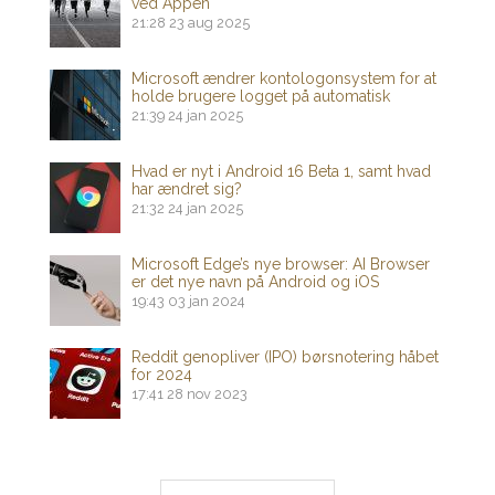
ved Appen
21:28
23 aug 2025
Microsoft ændrer kontologonsystem for at
holde brugere logget på automatisk
21:39
24 jan 2025
Hvad er nyt i Android 16 Beta 1, samt hvad
har ændret sig?
21:32
24 jan 2025
Microsoft Edge’s nye browser: AI Browser
er det nye navn på Android og iOS
19:43
03 jan 2024
Reddit genopliver (IPO) børsnotering håbet
for 2024
17:41
28 nov 2023