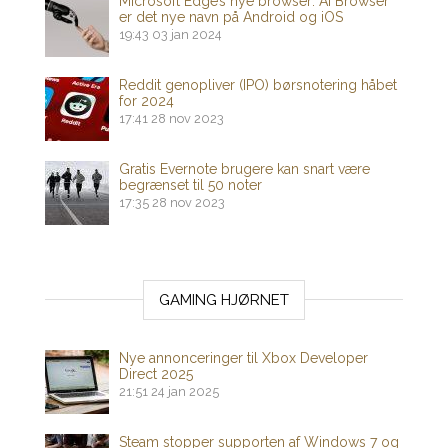
Microsoft Edge’s nye browser: AI Browser
er det nye navn på Android og iOS
19:43
03 jan 2024
Reddit genopliver (IPO) børsnotering håbet
for 2024
17:41
28 nov 2023
Gratis Evernote brugere kan snart være
begrænset til 50 noter
17:35
28 nov 2023
GAMING HJØRNET
Nye annonceringer til Xbox Developer
Direct 2025
21:51
24 jan 2025
Steam stopper supporten af ​​Windows 7 og