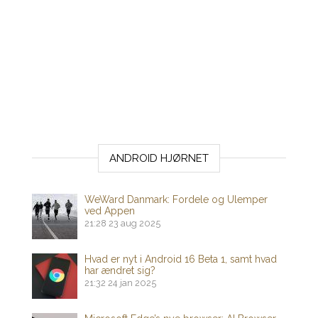
ANDROID HJØRNET
WeWard Danmark: Fordele og Ulemper
ved Appen
21:28
23 aug 2025
Hvad er nyt i Android 16 Beta 1, samt hvad
har ændret sig?
21:32
24 jan 2025