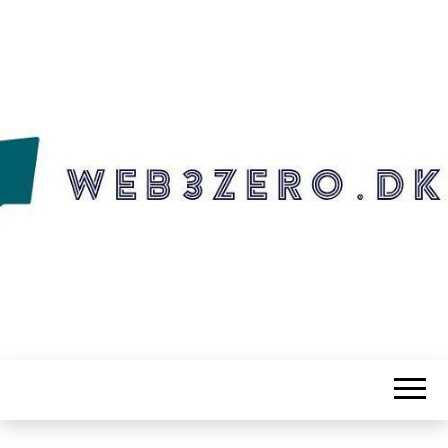
WEB3ZERO.DK
Web3zero.dk