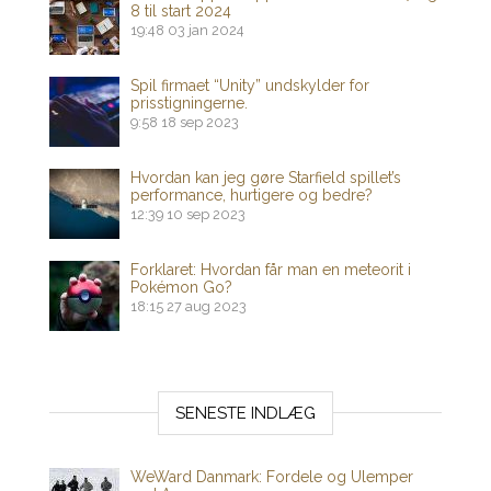
8 til start 2024
19:48
03 jan 2024
Spil firmaet “Unity” undskylder for
prisstigningerne.
9:58
18 sep 2023
Hvordan kan jeg gøre Starfield spillet’s
performance, hurtigere og bedre?
12:39
10 sep 2023
Forklaret: Hvordan får man en meteorit i
Pokémon Go?
18:15
27 aug 2023
SENESTE INDLÆG
WeWard Danmark: Fordele og Ulemper