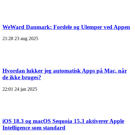
WeWard Danmark: Fordele og Ulemper ved Appen
21:28
23 aug 2025
Hvordan lukker jeg automatisk Apps på Mac, når
de ikke bruges?
22:01
24 jan 2025
iOS 18.3 og macOS Sequoia 15.3 aktiverer Apple
Intelligence som standard