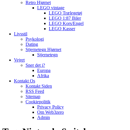
Retro Hjørnet
LEGO vintage
LEGO Trælegetøj
LEGO 1:87 Biler
LEGO Kors/Engel
LEGO Kasser
Livsstil
Psykologi
Dating
Stjernetegn Hjørnet
Stjernetegn
Vejret
Sner det i?
Europa
Afrika
Kontakt Os
Kontakt Siden
RSS Feed
Sitemap
Cookiepolitik
Privacy Policy
Om Web3zero
Admin