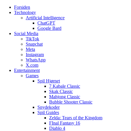
Forsiden
Web3zero.dk
Web3zero.dk
Technology
Artificial Intelligence
ChatGPT
Google Bard
Social Media
TikTok
Snapchat
Meta
Instagram
WhatsApp
X.com
Entertainment
Games
Spil Hjørnet
7 Kabale Classic
Skak Classic
Mahjong Classic
Bubble Shooter Classic
Snydekoder
Spil Guides
Zelda: Tears of the Kingdom
FInal Fantasy 16
Diablo 4