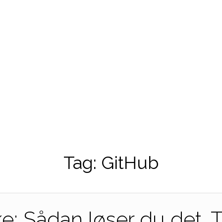
Tag:
GitHub
e: Sådan løser du det. Tr