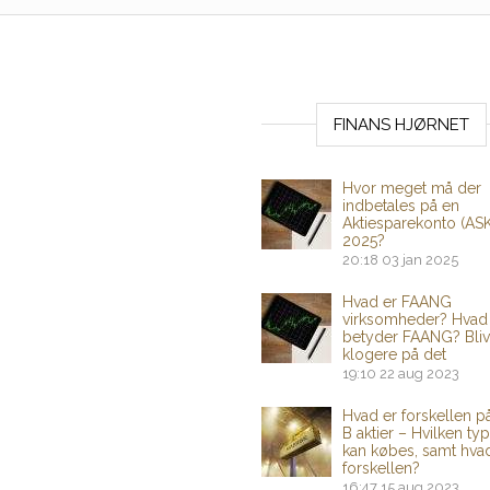
FINANS HJØRNET
Hvor meget må der
indbetales på en
Aktiesparekonto (ASK
2025?
20:18
03 jan 2025
Hvad er FAANG
virksomheder? Hvad
betyder FAANG? Bliv
klogere på det
19:10
22 aug 2023
Hvad er forskellen p
B aktier – Hvilken typ
kan købes, samt hva
forskellen?
16:47
15 aug 2023