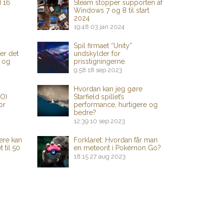
d 16
Steam stopper supporten af
​​Windows 7 og 8 til start
2024
19:48
03 jan 2024
Spil firmaet “Unity”
er det
undskylder for
 og
prisstigningerne.
9:58
18 sep 2023
Hvordan kan jeg gøre
PO)
Starfield spillet’s
or
performance, hurtigere og
bedre?
12:39
10 sep 2023
ere kan
Forklaret: Hvordan får man
 til 50
en meteorit i Pokémon Go?
18:15
27 aug 2023