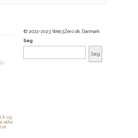
© 2022-2023 Web3Zero.dk, Danmark
Søg
Søg
) i
å A og
e aktie
d er