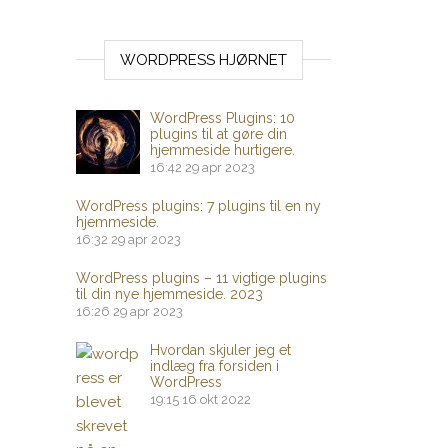
WORDPRESS HJØRNET
WordPress Plugins: 10
plugins til at gøre din
hjemmeside hurtigere.
16:42
29 apr 2023
WordPress plugins: 7 plugins til en ny
hjemmeside.
16:32
29 apr 2023
WordPress plugins – 11 vigtige plugins
til din nye hjemmeside. 2023
16:26
29 apr 2023
Hvordan skjuler jeg et
indlæg fra forsiden i
WordPress
19:15
16 okt 2022