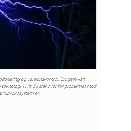
dedeling og versionskontrol. Brugere kan
n teknologi. Hvis du står over for problemet med
 GitHub-økosystem er…