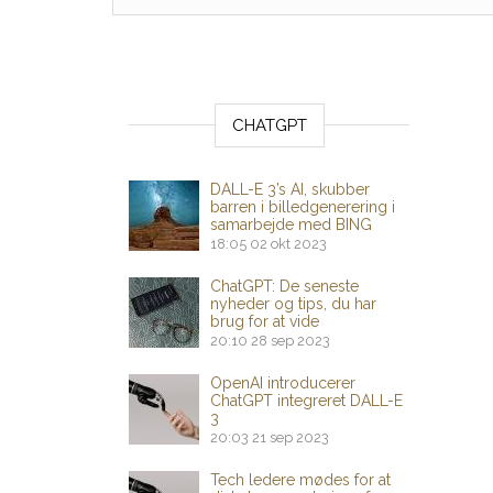
CHATGPT
DALL-E 3’s AI, skubber
barren i billedgenerering i
samarbejde med BING
18:05
02 okt 2023
ChatGPT: De seneste
nyheder og tips, du har
brug for at vide
20:10
28 sep 2023
OpenAI introducerer
ChatGPT integreret DALL-E
3
20:03
21 sep 2023
Tech ledere mødes for at