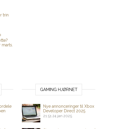
r trin
P
tte?
 marts.
GAMING HJØRNET
ordele
Nye annonceringer til Xbox
pen
Developer Direct 2025
21:51
24 jan 2025