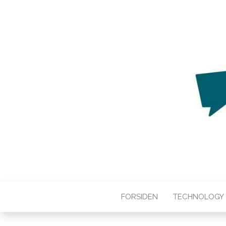
WEB3ZERO
Web3zero.dk
FORSIDEN
TECHNOLOGY