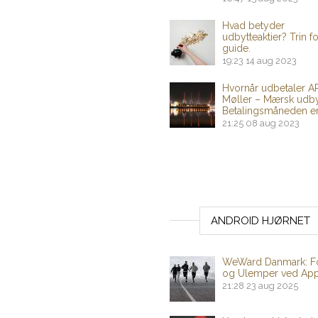
Hvad betyder
udbytteaktier? Trin fo
guide.
19:23
14 aug 2023
Hvornår udbetaler A
Møller – Mærsk udby
Betalingsmåneden er
21:25
08 aug 2023
ANDROID HJØRNET
WeWard Danmark: F
og Ulemper ved Ap
21:28
23 aug 2025