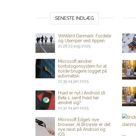
SENESTE INDLÆG
WeWard Danmark: Fordele
og Ulemper ved Appen
21:28
23 aug 2025
Microsoft ændrer
kontologonsystem for at
holde brugere logget på
automatisk
21:39
24 jan 2025
Hvad er nyt i Android 16
Beta 1, samt hvad har
ændret sig?
21:32
24 jan 2025
Microsoft Edge’s nye
browser: AI Browser er det
nye navn på Android og
iOS