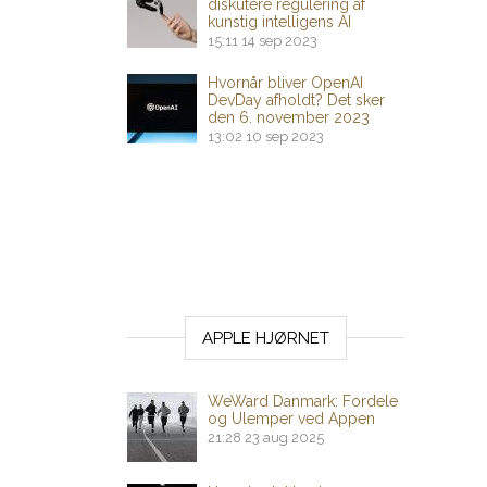
diskutere regulering af
kunstig intelligens AI
15:11
14 sep 2023
Hvornår bliver OpenAI
DevDay afholdt? Det sker
den 6. november 2023
13:02
10 sep 2023
APPLE HJØRNET
WeWard Danmark: Fordele
og Ulemper ved Appen
21:28
23 aug 2025