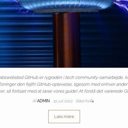
kabswebsted GitHub er rygraden i tech community-samarbejde, ko
r forringer den fejlfri GitHub-oplevelse, ligesom med enhver ande
ker, så fortsæt med at læse vores guide! At forstå det varierede
Af
ADMIN
19. juli 2023
Slået fra
Læs mere