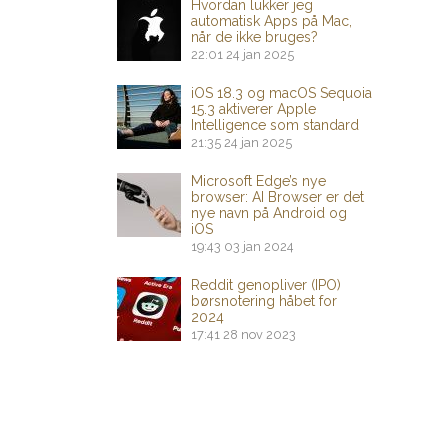
Hvordan lukker jeg
automatisk Apps på Mac,
når de ikke bruges?
22:01
24 jan 2025
iOS 18.3 og macOS Sequoia
15.3 aktiverer Apple
Intelligence som standard
21:35
24 jan 2025
Microsoft Edge’s nye
browser: AI Browser er det
nye navn på Android og
iOS
19:43
03 jan 2024
Reddit genopliver (IPO)
børsnotering håbet for
2024
17:41
28 nov 2023