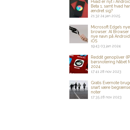
Hvad er nyt i Androi
Beta 1, samt hvad har
ændret sig?
21:32
24 jan 2025
Microsoft Edge’s nye
browser: AI Browser 
nye navn på Android
iOS
19:43
03 jan 2024
Reddit genopliver (I
børsnotering håbet f
2024
17:41
28 nov 2023
Gratis Evernote brug
snart være begrænset
noter
17:35
28 nov 2023