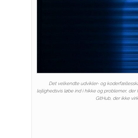
Det velkendte udvikler- og koderfælless
lejlighedsvis løbe ind i hikke og problemer, de
GitHub, der ikke vir