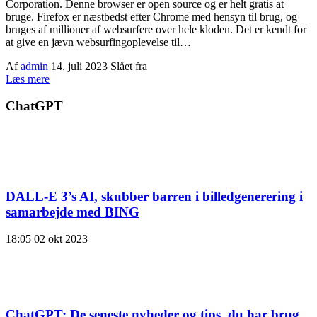
Corporation. Denne browser er open source og er helt gratis at
bruge. Firefox er næstbedst efter Chrome med hensyn til brug, og
bruges af millioner af websurfere over hele kloden. Det er kendt for
at give en jævn websurfingoplevelse til…
Af
admin
14. juli 2023
Slået fra
Læs mere
ChatGPT
DALL-E 3’s AI, skubber barren i billedgenerering i
samarbejde med BING
18:05
02 okt 2023
ChatGPT: De seneste nyheder og tips, du har brug