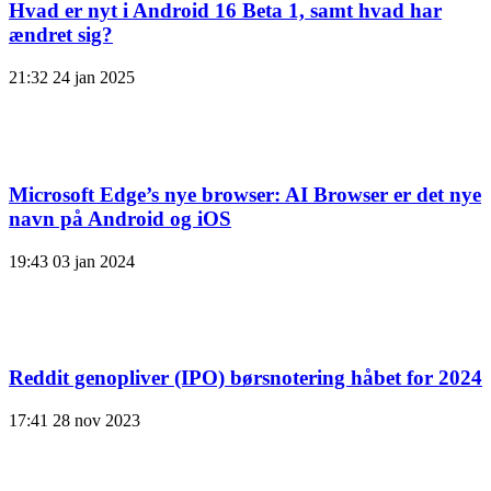
Hvad er nyt i Android 16 Beta 1, samt hvad har
ændret sig?
21:32
24 jan 2025
Microsoft Edge’s nye browser: AI Browser er det nye
navn på Android og iOS
19:43
03 jan 2024
Reddit genopliver (IPO) børsnotering håbet for 2024
17:41
28 nov 2023