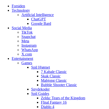
Forsiden
Web3zero.dk
Web3zero.dk
Technology
Artificial Intelligence
ChatGPT
Google Bard
Social Media
TikTok
Snapchat
Meta
Instagram
WhatsApp
X.com
Entertainment
Games
Spil Hjørnet
7 Kabale Classic
Skak Classic
Mahjong Classic
Bubble Shooter Classic
Snydekoder
Spil Guides
Zelda: Tears of the Kingdom
FInal Fantasy 16
Diablo 4