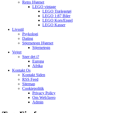
Retro Hjørnet
LEGO vintage
LEGO Trælegetøj
LEGO 1:87 Biler
LEGO Kors/Engel
LEGO Kasser
Livsstil
Psykologi
Dating
Stjernetegn Hjørnet
Stjernetegn
Vejret
Sner det i?
Europa
Afrika
Kontakt Os
Kontakt Siden
RSS Feed
Sitemap
Cookiepolitik
Privacy Policy
Om Web3zero
Admin