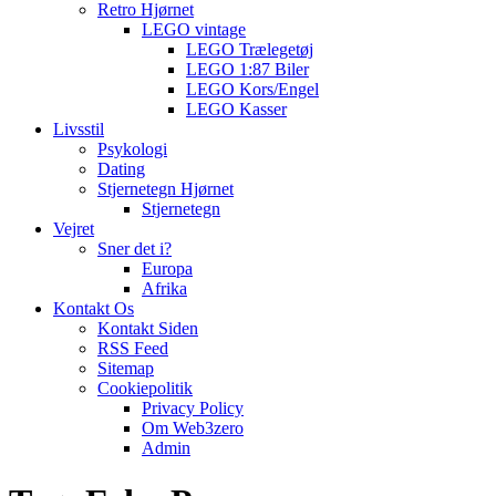
Retro Hjørnet
LEGO vintage
LEGO Trælegetøj
LEGO 1:87 Biler
LEGO Kors/Engel
LEGO Kasser
Livsstil
Psykologi
Dating
Stjernetegn Hjørnet
Stjernetegn
Vejret
Sner det i?
Europa
Afrika
Kontakt Os
Kontakt Siden
RSS Feed
Sitemap
Cookiepolitik
Privacy Policy
Om Web3zero
Admin