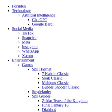
Forsiden
Web3zero.dk
Web3zero.dk
Technology
Artificial Intelligence
ChatGPT
Google Bard
Social Media
TikTok
Snapchat
Meta
Instagram
WhatsApp
X.com
Entertainment
Games
Spil Hjørnet
7 Kabale Classic
Skak Classic
Mahjong Classic
Bubble Shooter Classic
Snydekoder
Spil Guides
Zelda: Tears of the Kingdom
FInal Fantasy 16
Diablo 4