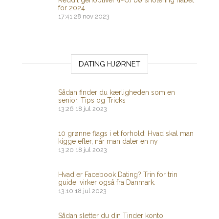
Reddit genopliver (IPO) børsnotering håbet
for 2024
17:41
28 nov 2023
DATING HJØRNET
Sådan finder du kærligheden som en
senior. Tips og Tricks
13:26
18 jul 2023
10 grønne flags i et forhold: Hvad skal man
kigge efter, når man dater en ny
13:20
18 jul 2023
Hvad er Facebook Dating? Trin for trin
guide, virker også fra Danmark.
13:10
18 jul 2023
Sådan sletter du din Tinder konto