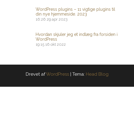
WordPress plugins – 11 vigtige plugins til
din nye hjemmeside. 2023
16:26
29 apr 2023
Hvordan skjuler jeg et indlæg fra forsiden i
WordPress
19:15
16 okt 2022
Drevet af
WordPress
|
Tema:
Head Blog