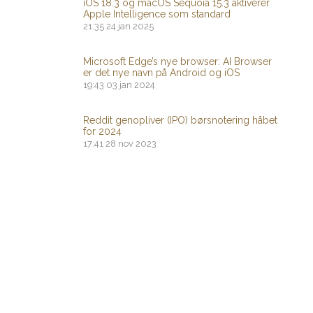
iOS 18.3 og macOS Sequoia 15.3 aktiverer
Apple Intelligence som standard
21:35
24 jan 2025
Microsoft Edge’s nye browser: AI Browser
er det nye navn på Android og iOS
19:43
03 jan 2024
Reddit genopliver (IPO) børsnotering håbet
for 2024
17:41
28 nov 2023