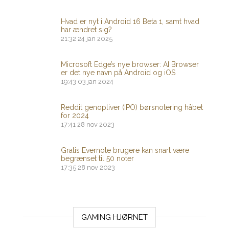
Hvad er nyt i Android 16 Beta 1, samt hvad
har ændret sig?
21:32
24 jan 2025
Microsoft Edge’s nye browser: AI Browser
er det nye navn på Android og iOS
19:43
03 jan 2024
Reddit genopliver (IPO) børsnotering håbet
for 2024
17:41
28 nov 2023
Gratis Evernote brugere kan snart være
begrænset til 50 noter
17:35
28 nov 2023
GAMING HJØRNET