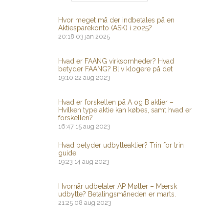
Hvor meget må der indbetales på en
Aktiesparekonto (ASK) i 2025?
20:18
03 jan 2025
Hvad er FAANG virksomheder? Hvad
betyder FAANG? Bliv klogere på det
19:10
22 aug 2023
Hvad er forskellen på A og B aktier –
Hvilken type aktie kan købes, samt hvad er
forskellen?
16:47
15 aug 2023
Hvad betyder udbytteaktier? Trin for trin
guide.
19:23
14 aug 2023
Hvornår udbetaler AP Møller – Mærsk
udbytte? Betalingsmåneden er marts.
21:25
08 aug 2023