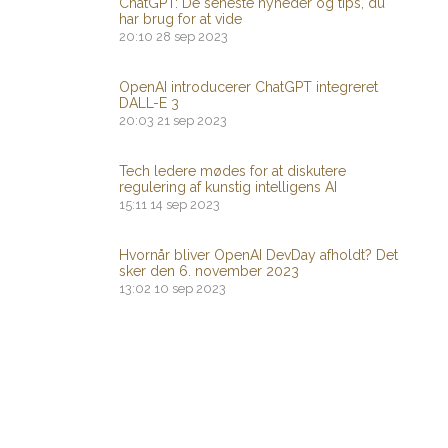
ChatGPT: De seneste nyheder og tips, du
har brug for at vide
20:10
28 sep 2023
OpenAI introducerer ChatGPT integreret
DALL-E 3
20:03
21 sep 2023
Tech ledere mødes for at diskutere
regulering af kunstig intelligens AI
15:11
14 sep 2023
Hvornår bliver OpenAI DevDay afholdt? Det
sker den 6. november 2023
13:02
10 sep 2023