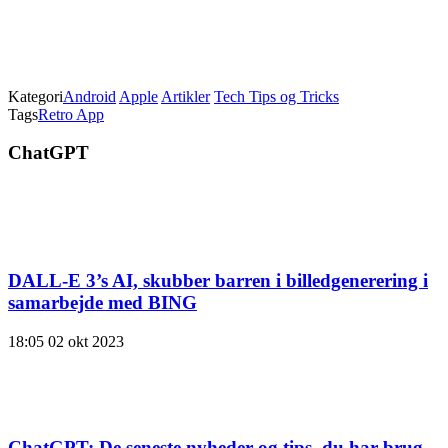
Kategori
Android
Apple
Artikler
Tech Tips og Tricks
Tags
Retro App
ChatGPT
DALL-E 3’s AI, skubber barren i billedgenerering i
samarbejde med BING
18:05
02 okt 2023
ChatGPT: De seneste nyheder og tips, du har brug