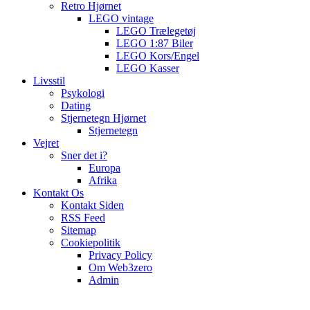
Retro Hjørnet
LEGO vintage
LEGO Trælegetøj
LEGO 1:87 Biler
LEGO Kors/Engel
LEGO Kasser
Livsstil
Psykologi
Dating
Stjernetegn Hjørnet
Stjernetegn
Vejret
Sner det i?
Europa
Afrika
Kontakt Os
Kontakt Siden
RSS Feed
Sitemap
Cookiepolitik
Privacy Policy
Om Web3zero
Admin