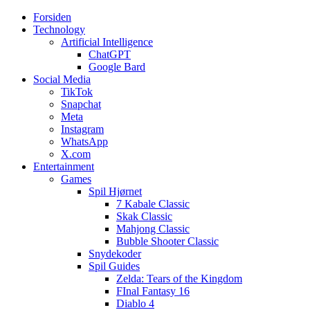
Forsiden
Web3zero.dk
Web3zero.dk
Technology
Artificial Intelligence
ChatGPT
Google Bard
Social Media
TikTok
Snapchat
Meta
Instagram
WhatsApp
X.com
Entertainment
Games
Spil Hjørnet
7 Kabale Classic
Skak Classic
Mahjong Classic
Bubble Shooter Classic
Snydekoder
Spil Guides
Zelda: Tears of the Kingdom
FInal Fantasy 16
Diablo 4