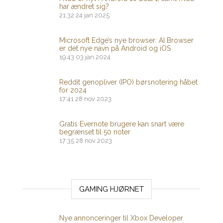
har ændret sig?
21:32
24 jan 2025
Microsoft Edge’s nye browser: AI Browser
er det nye navn på Android og iOS
19:43
03 jan 2024
Reddit genopliver (IPO) børsnotering håbet
for 2024
17:41
28 nov 2023
Gratis Evernote brugere kan snart være
begrænset til 50 noter
17:35
28 nov 2023
GAMING HJØRNET
Nye annonceringer til Xbox Developer