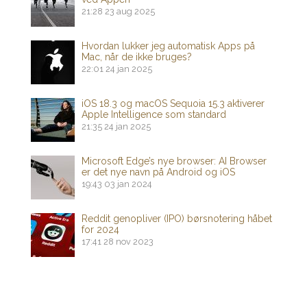
21:28
23 aug 2025
Hvordan lukker jeg automatisk Apps på
Mac, når de ikke bruges?
22:01
24 jan 2025
iOS 18.3 og macOS Sequoia 15.3 aktiverer
Apple Intelligence som standard
21:35
24 jan 2025
Microsoft Edge’s nye browser: AI Browser
er det nye navn på Android og iOS
19:43
03 jan 2024
Reddit genopliver (IPO) børsnotering håbet
for 2024
17:41
28 nov 2023