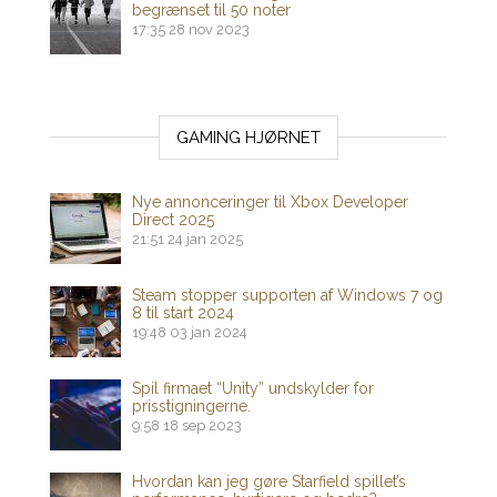
begrænset til 50 noter
17:35
28 nov 2023
GAMING HJØRNET
Nye annonceringer til Xbox Developer
Direct 2025
21:51
24 jan 2025
Steam stopper supporten af ​​Windows 7 og
8 til start 2024
19:48
03 jan 2024
Spil firmaet “Unity” undskylder for
prisstigningerne.
9:58
18 sep 2023
Hvordan kan jeg gøre Starfield spillet’s