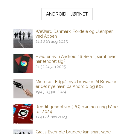
ANDROID HJØRNET
WeWard Danmark: Fordele og Ulemper
ved Appen
21:28
23 aug 2025
Hvad er nyt i Android 16 Beta 1, samt hvad
har ændret sig?
21:32
24 jan 2025
Microsoft Edge’s nye browser: AI Browser
er det nye navn på Android og iOS
19:43
03 jan 2024
Reddit genopliver (IPO) børsnotering håbet
for 2024
17:41
28 nov 2023
Gratis Evernote brugere kan snart være