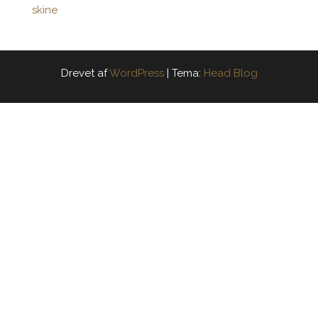
Drevet af
WordPress
|
Tema:
Head Blog