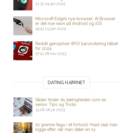
21:32
24 jan 2025
Microsoft Edge’s nye browser: AI Browser
er det nye navn på Android og iOS
19:43
03 jan 2024
Reddit genopliver (IPO) børsnotering håbet
for 2024
17:41
28 nov 2023
DATING HJØRNET
Sådan finder du kærligheden som en
senior. Tips og Tricks
13:26
18 jul 2023
10 grønne flags i et forhold: Hvad skal man
kigge efter, når man dater en ny