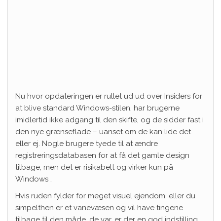
Nu hvor opdateringen er rullet ud ud over Insiders for
at blive standard Windows-stilen, har brugerne
imidlertid ikke adgang til den skifte, og de sidder fast i
den nye grænseflade – uanset om de kan lide det
eller ej. Nogle brugere tyede til at ændre
registreringsdatabasen for at få det gamle design
tilbage, men det er risikabelt og virker kun på
Windows .
Hvis ruden fylder for meget visuel ejendom, eller du
simpelthen er et vanevæsen og vil have tingene
tilbage til den måde, de var, er der en god indstilling,