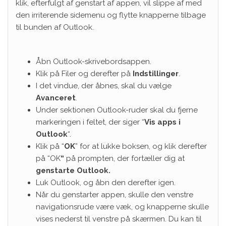
klik, efterfulgt af genstart af appen, vil slippe af med
den irriterende sidemenu og flytte knapperne tilbage
til bunden af ​​Outlook.
Åbn Outlook-skrivebordsappen.
Klik på Filer og derefter på
Indstillinger
.
I det vindue, der åbnes, skal du vælge
Avanceret
.
Under sektionen Outlook-ruder skal du fjerne
markeringen i feltet, der siger “
Vis apps i
Outlook
“.
Klik på “
OK
” for at lukke boksen, og klik derefter
på “OK
“
på prompten, der fortæller dig at
genstarte Outlook.
Luk Outlook, og åbn den derefter igen.
Når du genstarter appen, skulle den venstre
navigationsrude være væk, og knapperne skulle
vises nederst til venstre på skærmen. Du kan til