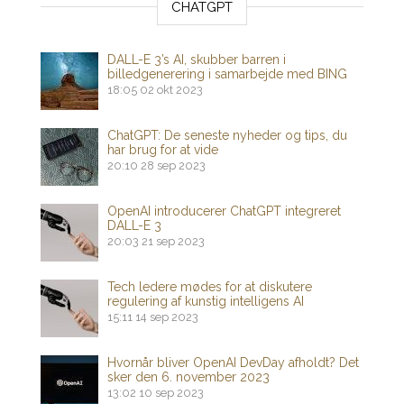
CHATGPT
DALL-E 3’s AI, skubber barren i
billedgenerering i samarbejde med BING
18:05
02 okt 2023
ChatGPT: De seneste nyheder og tips, du
har brug for at vide
20:10
28 sep 2023
OpenAI introducerer ChatGPT integreret
DALL-E 3
20:03
21 sep 2023
Tech ledere mødes for at diskutere
regulering af kunstig intelligens AI
15:11
14 sep 2023
Hvornår bliver OpenAI DevDay afholdt? Det
sker den 6. november 2023
13:02
10 sep 2023