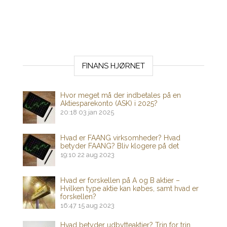
FINANS HJØRNET
Hvor meget må der indbetales på en
Aktiesparekonto (ASK) i 2025?
20:18
03 jan 2025
Hvad er FAANG virksomheder? Hvad
betyder FAANG? Bliv klogere på det
19:10
22 aug 2023
Hvad er forskellen på A og B aktier –
Hvilken type aktie kan købes, samt hvad er
forskellen?
16:47
15 aug 2023
Hvad betyder udbytteaktier? Trin for trin