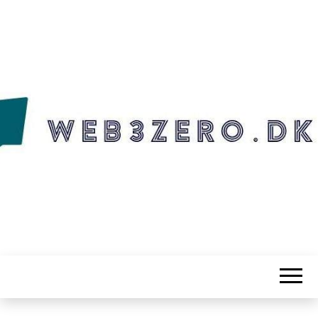
WEB3ZERO.DK
Web3zero.dk