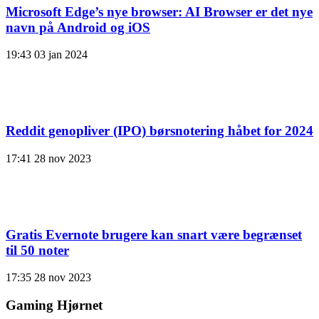
Microsoft Edge’s nye browser: AI Browser er det nye
navn på Android og iOS
19:43
03 jan 2024
Reddit genopliver (IPO) børsnotering håbet for 2024
17:41
28 nov 2023
Gratis Evernote brugere kan snart være begrænset
til 50 noter
17:35
28 nov 2023
Gaming Hjørnet