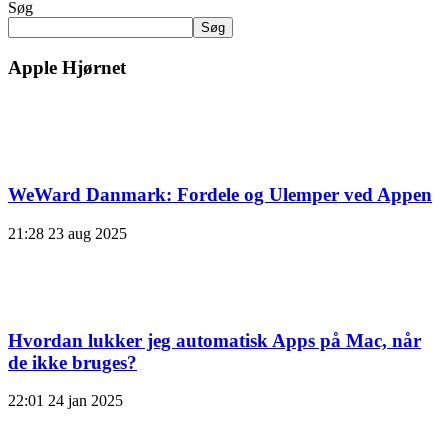
Søg
Søg
Apple Hjørnet
WeWard Danmark: Fordele og Ulemper ved Appen
21:28
23 aug 2025
Hvordan lukker jeg automatisk Apps på Mac, når
de ikke bruges?
22:01
24 jan 2025