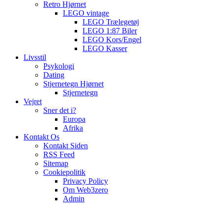
Retro Hjørnet
LEGO vintage
LEGO Trælegetøj
LEGO 1:87 Biler
LEGO Kors/Engel
LEGO Kasser
Livsstil
Psykologi
Dating
Stjernetegn Hjørnet
Stjernetegn
Vejret
Sner det i?
Europa
Afrika
Kontakt Os
Kontakt Siden
RSS Feed
Sitemap
Cookiepolitik
Privacy Policy
Om Web3zero
Admin