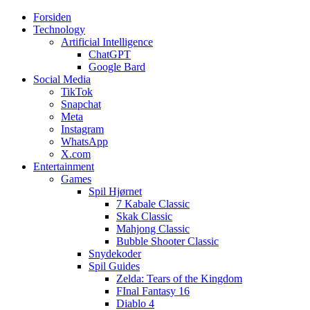
Forsiden
Web3zero.dk
Web3zero.dk
Technology
Artificial Intelligence
ChatGPT
Google Bard
Social Media
TikTok
Snapchat
Meta
Instagram
WhatsApp
X.com
Entertainment
Games
Spil Hjørnet
7 Kabale Classic
Skak Classic
Mahjong Classic
Bubble Shooter Classic
Snydekoder
Spil Guides
Zelda: Tears of the Kingdom
FInal Fantasy 16
Diablo 4