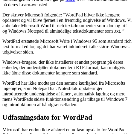
på deres Learn-websted.
Der skriver Microsoft følgende: “WordPad bliver ikke længere
opdateret og vil blive fjernet i en fremtidig udgivelse af Windows. Vi
anbefaler Microsoft Word til rich text-dokumenter som .doc og .rtf
og Windows Notepad til almindelige tekstdokumenter som .txt. ”
WordPad erstattede Microsoft Write i Windows 95 som standard rich
text format editor, og det har været inkluderet i alle større Windows-
udgivelser siden.
Windows-brugere, der ikke installerer et andet program på deres
enheder, der understøtter dokumenter i RTF-format, kan muligvis
ikke åbne disse dokumenter længere som standard.
WordPad har ikke modtaget den samme kærlighed fra Microsofts
ingeniører, som Notepad har. Notesblok-opdateringer
introducerede understøttelse af faner , automatisk lagring og mere,
mens WordPads sidste funktionsændring går tilbage til Windows 7
og introduktionen af ​​båndgrænsefladen.
Udfasningsdato for WordPad
Microsoft har endnu ikke afsløret en udfasningsdato for WordPad .