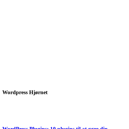
Wordpress Hjørnet
WordPress Plugins: 10 plugins til at gøre din