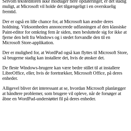
Selvom teksteditoren ikke modtager flere opdateringer, er det stadig
muligt, at Microsoft vil holde det tilgængeligt i en overskuelig
fremtid.
Der er også en lille chance for, at Microsoft kan ændre deres
holdning. Virksomheden annoncerede udfasningen af ​​den klassiske
Paint-editor for omkring fem år siden, men besluttede sig for ikke at
fjerne den helt fra Windows og i stedet forvandle den til en
Microsoft Store-applikation.
Der er mulighed for, at WordPad også kan flyttes til Microsoft Store,
så brugerne stadig kan installere det, hvis de ønsker det.
De fleste Windows-brugere kan være bedre stillet til at installere
LibreOffice, eller, hvis de foretrækker, Microsoft Office, på deres
enheder.
Alligevel bliver det interessant at se, hvordan Microsoft planlægger
at håndtere problemer, som brugere vil opleve, når de forsøger at
åbne en WordPad-understøttet fil på deres enheder.