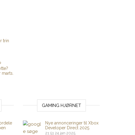
r trin
P
tte?
 marts.
GAMING HJØRNET
ordele
Nye annonceringer til Xbox
pen
Developer Direct 2025
21:51
24 jan 2025