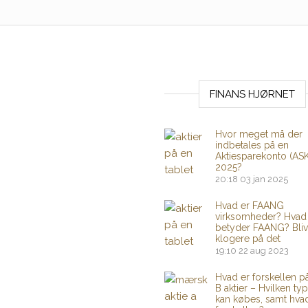
FINANS HJØRNET
Hvor meget må der
indbetales på en
Aktiesparekonto (ASK
2025?
20:18
03 jan 2025
Hvad er FAANG
virksomheder? Hvad
betyder FAANG? Bliv
klogere på det
19:10
22 aug 2023
Hvad er forskellen p
B aktier – Hvilken typ
kan købes, samt hva