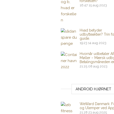
forskellen?
16:47
15 aug 2023
Hvad betyder
udbytteaktier? Trin fo
guide.
19:23
14 aug 2023
Hvornår udbetaler A
Møller – Mærsk udby
Betalingsmåneden er
21:25
08 aug 2023
ANDROID HJØRNET
WeWard Danmark: F
og Ulemper ved Ap
21:28
23 aug 2025