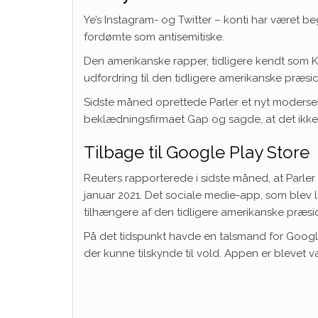
Ye’s
Instagram-
og
Twitter
– konti har været be
fordømte som antisemitiske.
Den amerikanske rapper, tidligere kendt som
udfordring til den tidligere amerikanske præsi
Sidste måned oprettede
Parl
e
r
et nyt modersel
beklædningsfirmaet Gap og sagde, at det ikke op
Tilbage til Google Play Store
Reuters
rapporterede
i sidste måned, at Parler
januar 2021. Det sociale medie-app, som blev la
tilhængere af den tidligere amerikanske præs
På det tidspunkt havde en talsmand for Google
der kunne tilskynde til vold. Appen er blevet v