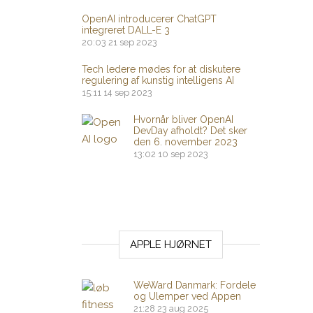
OpenAI introducerer ChatGPT
integreret DALL-E 3
20:03
21 sep 2023
Tech ledere mødes for at diskutere
regulering af kunstig intelligens AI
15:11
14 sep 2023
Hvornår bliver OpenAI
DevDay afholdt? Det sker
den 6. november 2023
13:02
10 sep 2023
APPLE HJØRNET
WeWard Danmark: Fordele
og Ulemper ved Appen
21:28
23 aug 2025