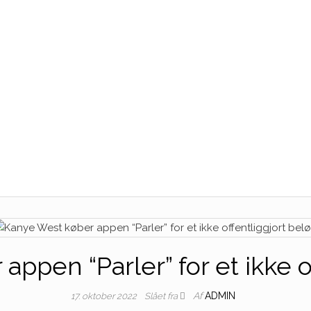
ppen “Parler” for et ikke o
Af
ADMIN
17. oktober 2022
Slået fra