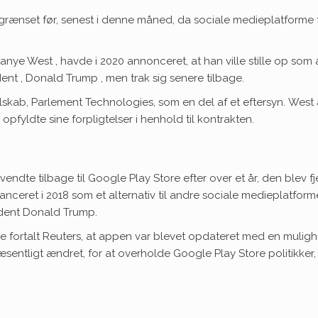
grænset før, senest i denne måned, da sociale medieplatforme
Kanye
West
, havde i 2020 annonceret, at han ville stille op so
dent ,
Donald Trump
, men trak sig senere tilbage.
skab, Parlement Technologies, som en del af et eftersyn.
West 
fyldte sine forpligtelser i henhold til kontrakten.
 vendte tilbage til Google Play Store
efter over et år, den blev f
nceret i 2018 som et alternativ til andre sociale medieplatform
ident Donald Trump.
 fortalt Reuters, at appen var blevet opdateret med en mulighe
æsentligt ændret, for at overholde Google Play Store politikker, 