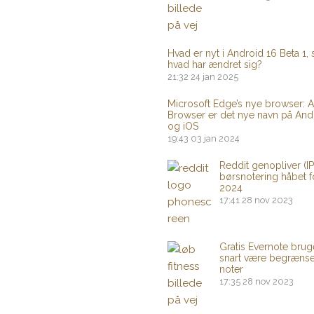
Hvad er nyt i Android 16 Beta 1,
hvad har ændret sig?
21:32
24 jan 2025
Microsoft Edge’s nye browser: A
Browser er det nye navn på And
og iOS
19:43
03 jan 2024
Reddit genopliver (I
børsnotering håbet f
2024
17:41
28 nov 2023
Gratis Evernote brug
snart være begrænset
noter
17:35
28 nov 2023