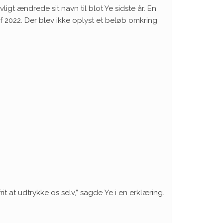
t ændrede sit navn til blot Ye sidste år. En
af 2022. Der blev ikke oplyst et beløb omkring
 frit at udtrykke os selv,” sagde
Ye
i en erklæring.