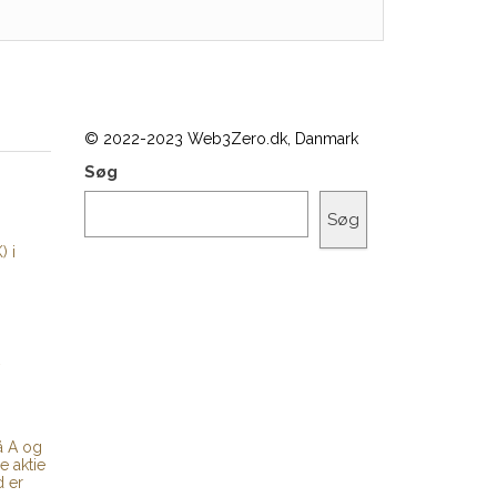
© 2022-2023 Web3Zero.dk, Danmark
Søg
Søg
) i
å A og
e aktie
d er