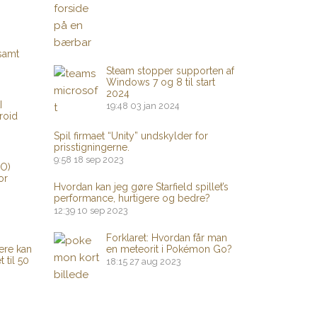
 samt
Steam stopper supporten af
​​Windows 7 og 8 til start
2024
I
19:48
03 jan 2024
roid
Spil firmaet “Unity” undskylder for
prisstigningerne.
9:58
18 sep 2023
PO)
or
Hvordan kan jeg gøre Starfield spillet’s
performance, hurtigere og bedre?
12:39
10 sep 2023
Forklaret: Hvordan får man
ere kan
en meteorit i Pokémon Go?
 til 50
18:15
27 aug 2023