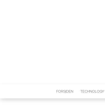
WEB3ZERO
Web3zero.dk
FORSIDEN
TECHNOLOGY