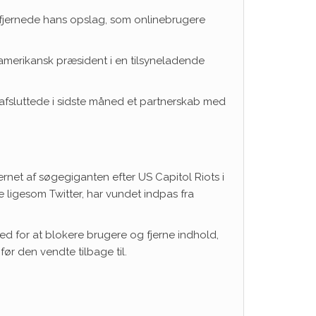
 fjernede hans opslag, som onlinebrugere
m amerikansk præsident i en tilsyneladende
afsluttede i sidste måned et partnerskab med
jernet af søgegiganten efter US Capitol Riots i
e ligesom Twitter, har vundet indpas fra
d for at blokere brugere og fjerne indhold,
før den vendte tilbage til.