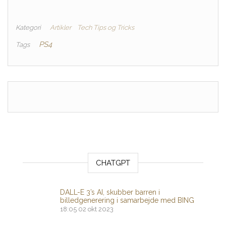
Kategori
Artikler
Tech Tips og Tricks
PS4
Tags
CHATGPT
DALL-E 3’s AI, skubber barren i
billedgenerering i samarbejde med BING
18:05
02 okt 2023