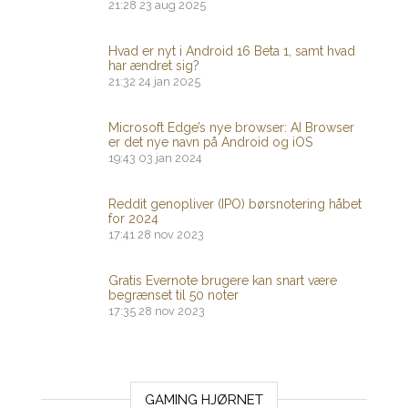
21:28
23 aug 2025
Hvad er nyt i Android 16 Beta 1, samt hvad
har ændret sig?
21:32
24 jan 2025
Microsoft Edge’s nye browser: AI Browser
er det nye navn på Android og iOS
19:43
03 jan 2024
Reddit genopliver (IPO) børsnotering håbet
for 2024
17:41
28 nov 2023
Gratis Evernote brugere kan snart være
begrænset til 50 noter
17:35
28 nov 2023
GAMING HJØRNET