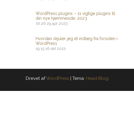
WordPress plugins – 11 vigtige plugins til
din nye hjemmeside. 2023
16:26
29 apr 2023
Hvordan skjuler jeg et indlæg fra forsiden i
WordPress
19:15
16 okt 2022
Drevet af
WordPress
|
Tema:
Head Blog