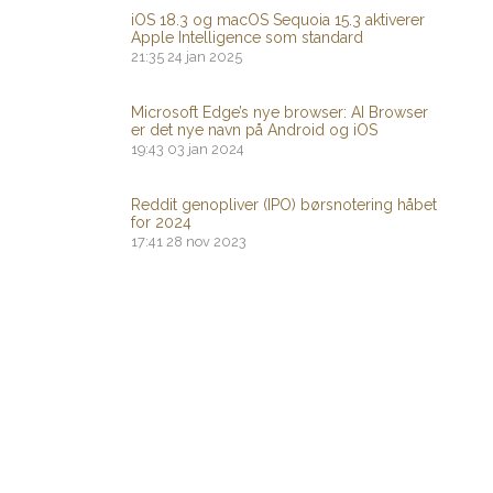
iOS 18.3 og macOS Sequoia 15.3 aktiverer
Apple Intelligence som standard
21:35
24 jan 2025
Microsoft Edge’s nye browser: AI Browser
er det nye navn på Android og iOS
19:43
03 jan 2024
Reddit genopliver (IPO) børsnotering håbet
for 2024
17:41
28 nov 2023