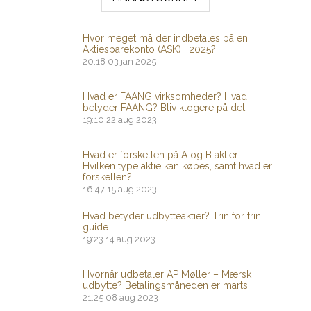
Hvor meget må der indbetales på en
Aktiesparekonto (ASK) i 2025?
20:18
03 jan 2025
Hvad er FAANG virksomheder? Hvad
betyder FAANG? Bliv klogere på det
19:10
22 aug 2023
Hvad er forskellen på A og B aktier –
Hvilken type aktie kan købes, samt hvad er
forskellen?
16:47
15 aug 2023
Hvad betyder udbytteaktier? Trin for trin
guide.
19:23
14 aug 2023
Hvornår udbetaler AP Møller – Mærsk
udbytte? Betalingsmåneden er marts.
21:25
08 aug 2023