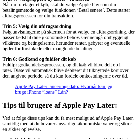
Når du foretager et køb, skal du vælge Apple Pay som din
betalingsmetode og vælge funktionen ‘Betal senere’. Dette starter
afdragsprocessen for din transaktion.
Trin 5: Vælg din afdragsordning
Følg anvisningerne på skærmen for at vælge en afdragsordning, der
passer bedst til dine økonomiske behov. Gennemgå omhyggeligt
vilkårene og betingelserne, herunder renter, gebyrer og eventuelle
bøder for forsinkede eller manglende betalinger.
Trin 6: Godkend og fuldfør dit køb
Fuldfør godkendelsesprocessen, og dit køb vil blive delt op i
rater. Disse vil automatisk blive debiteret dit tilknyttede kort over
den angivne periode, så du kan fordele omkostningerne over tid.
Apple Pay Later lancerings dato: Hvornår kan jeg
bruge iPhone “loans” Lån?
Tips til brugere af Apple Pay Later:
Ved at følge disse tips kan du få mest muligt ud af Apple Pay Later,
samtidig med at du bevarer ansvarlige økonomiske vaner og sikrer
en sikker oplevelse.