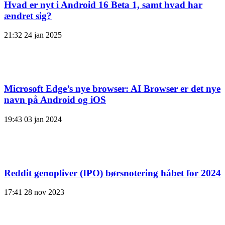
Hvad er nyt i Android 16 Beta 1, samt hvad har
ændret sig?
21:32
24 jan 2025
Microsoft Edge’s nye browser: AI Browser er det nye
navn på Android og iOS
19:43
03 jan 2024
Reddit genopliver (IPO) børsnotering håbet for 2024
17:41
28 nov 2023