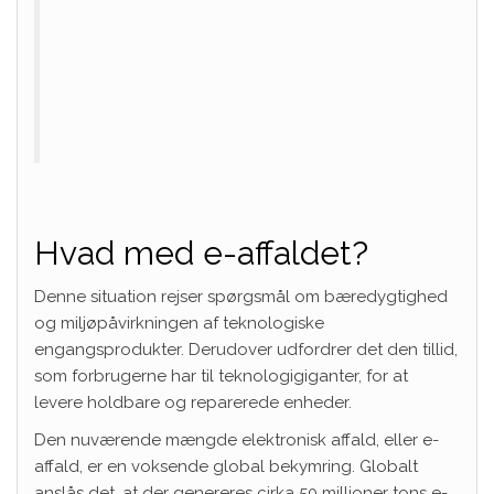
Hvad med e-affaldet?
Denne situation rejser spørgsmål om bæredygtighed
og miljøpåvirkningen af ​​teknologiske
engangsprodukter. Derudover udfordrer det den tillid,
som forbrugerne har til teknologigiganter, for at
levere holdbare og reparerede enheder.
Den nuværende mængde elektronisk affald, eller e-
affald, er en voksende global bekymring. Globalt
anslås det, at der genereres cirka 50 millioner tons e-