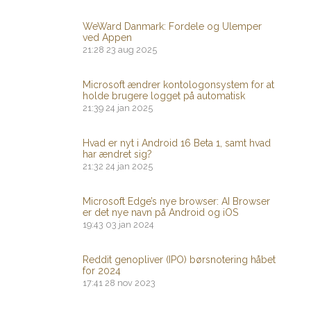
WeWard Danmark: Fordele og Ulemper
ved Appen
21:28
23 aug 2025
Microsoft ændrer kontologonsystem for at
holde brugere logget på automatisk
21:39
24 jan 2025
Hvad er nyt i Android 16 Beta 1, samt hvad
har ændret sig?
21:32
24 jan 2025
Microsoft Edge’s nye browser: AI Browser
er det nye navn på Android og iOS
19:43
03 jan 2024
Reddit genopliver (IPO) børsnotering håbet
for 2024
17:41
28 nov 2023