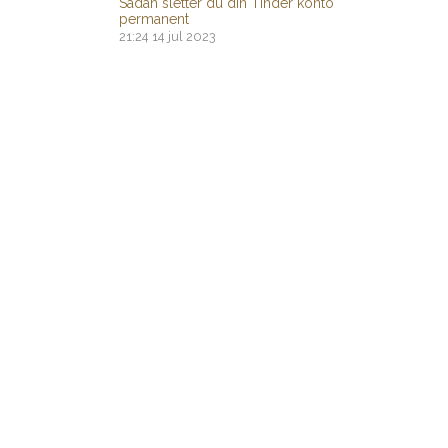
Sådan sletter du din Tinder konto
permanent
21:24
14 jul 2023