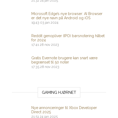
21:32
24 jan 2025
Microsoft Edge’s nye browser: AI Browser
er det nye navn på Android og iOS
19:43
03 jan 2024
Reddit genopliver (IPO) børsnotering håbet
for 2024
17:41
28 nov 2023
Gratis Evernote brugere kan snart være
begrænset til 50 noter
17:35
28 nov 2023
GAMING HJØRNET
Nye annonceringer til Xbox Developer
Direct 2025
21:51
24 jan 2025