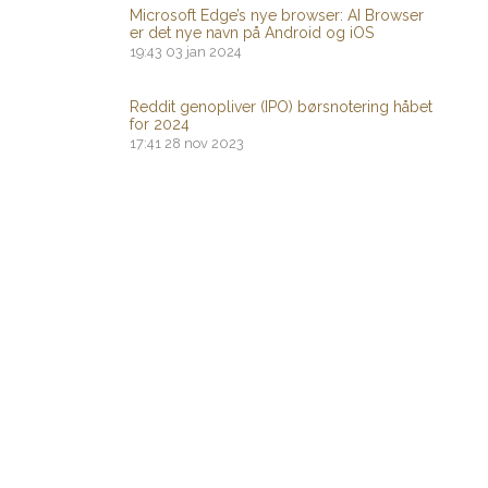
Microsoft Edge’s nye browser: AI Browser
er det nye navn på Android og iOS
19:43
03 jan 2024
Reddit genopliver (IPO) børsnotering håbet
for 2024
17:41
28 nov 2023