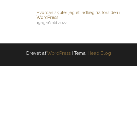
Hvordan skjuler jeg et indlæg fra forsiden i
WordPress
19:15
16 okt 2022
Drevet af
WordPress
|
Tema:
Head Blog