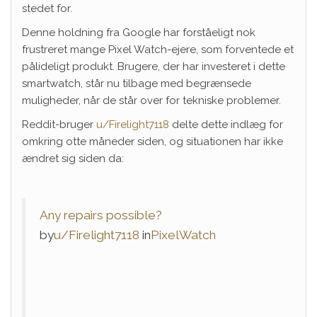
stedet for.
Denne holdning fra Google har forståeligt nok
frustreret mange Pixel Watch-ejere, som forventede et
pålideligt produkt. Brugere, der har investeret i dette
smartwatch, står nu tilbage med begrænsede
muligheder, når de står over for tekniske problemer.
Reddit-bruger
u/Firelight7118
delte dette indlæg for
omkring otte måneder siden, og situationen har ikke
ændret sig siden da:
Any repairs possible?
by
u/Firelight7118
in
PixelWatch