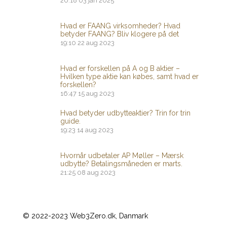
20:18
03 jan 2025
Hvad er FAANG virksomheder? Hvad
betyder FAANG? Bliv klogere på det
19:10
22 aug 2023
Hvad er forskellen på A og B aktier –
Hvilken type aktie kan købes, samt hvad er
forskellen?
16:47
15 aug 2023
Hvad betyder udbytteaktier? Trin for trin
guide.
19:23
14 aug 2023
Hvornår udbetaler AP Møller – Mærsk
udbytte? Betalingsmåneden er marts.
21:25
08 aug 2023
© 2022-2023 Web3Zero.dk, Danmark