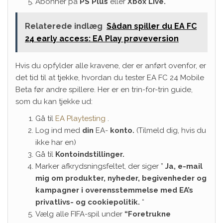
Abonner på
PS
Plus
eller
Xbox Live.
Relaterede indlæg
Sådan spiller du EA FC
24 early access: EA Play prøveversion
Hvis du opfylder alle kravene, der er anført ovenfor, er
det tid til at tjekke, hvordan du tester EA FC 24 Mobile
Beta før andre spillere. Her er en trin-for-trin guide,
som du kan tjekke ud:
Gå til
EA Playtesting
.
Log ind med
din
EA-
konto.
(Tilmeld dig, hvis du
ikke har en)
Gå til
Kontoindstillinger.
Marker afkrydsningsfeltet, der siger ”
Ja, e-mail
mig om produkter, nyheder, begivenheder og
kampagner i overensstemmelse med EA’s
privatlivs- og cookiepolitik.
“
Vælg alle FIFA-spil under
“Foretrukne