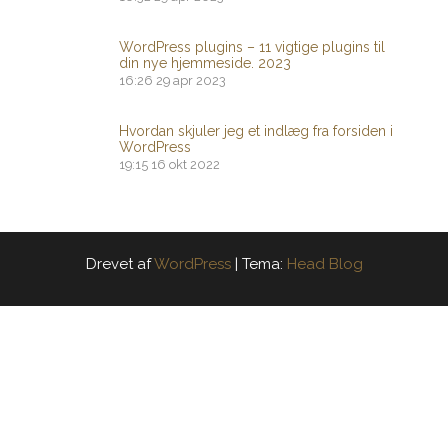
WordPress plugins – 11 vigtige plugins til
din nye hjemmeside. 2023
16:26
29 apr 2023
Hvordan skjuler jeg et indlæg fra forsiden i
WordPress
19:15
16 okt 2022
Drevet af
WordPress
|
Tema:
Head Blog