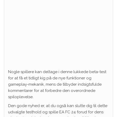
Nogle spillere kan deltage i denne lukkede beta-test
for at få et tidligt kig på de nye funktioner og
gameplay-mekanik, mens de tilbyder indsigtsfulde
kommentarer for at forbedre den overordnede
spiloplevelse.
Den gode nyhed er, at du også kan slutte dig til dette
udvalgte testhold og spille EA FC 24 forud for dens