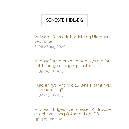
SENESTE INDLÆG
WeWard Danmark: Fordele og Ulemper
ved Appen
21:28
23 aug 2025
Microsoft ændrer kontologonsystem for at
holde brugere logget på automatisk
21:39
24 jan 2025
Hvad er nyt i Android 16 Beta 1, samt hvad
har ændret sig?
21:32
24 jan 2025
Microsoft Edge’s nye browser: AI Browser
er det nye navn på Android og iOS
19:43
03 jan 2024