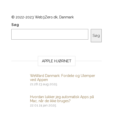
© 2022-2023 Web3Zero.dk, Danmark
Søg
Søg
APPLE HJØRNET
WeWard Danmark: Fordele og Ulemper
ved Appen
21:28
23 aug 2025
Hvordan lukker jeg automatisk Apps på
Mac, når de ikke bruges?
22:01
24 jan 2025