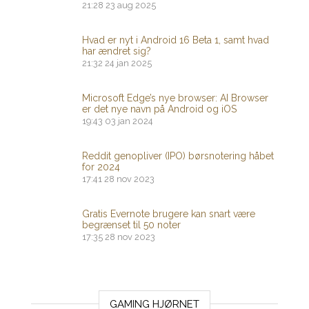
21:28
23 aug 2025
Hvad er nyt i Android 16 Beta 1, samt hvad
har ændret sig?
21:32
24 jan 2025
Microsoft Edge’s nye browser: AI Browser
er det nye navn på Android og iOS
19:43
03 jan 2024
Reddit genopliver (IPO) børsnotering håbet
for 2024
17:41
28 nov 2023
Gratis Evernote brugere kan snart være
begrænset til 50 noter
17:35
28 nov 2023
GAMING HJØRNET