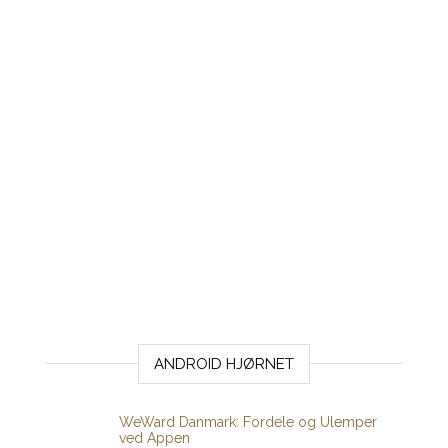
ANDROID HJØRNET
WeWard Danmark: Fordele og Ulemper
ved Appen