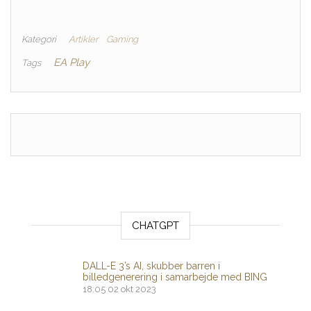
Kategori
Artikler
Gaming
EA Play
Tags
CHATGPT
DALL-E 3’s AI, skubber barren i
billedgenerering i samarbejde med BING
18:05
02 okt 2023