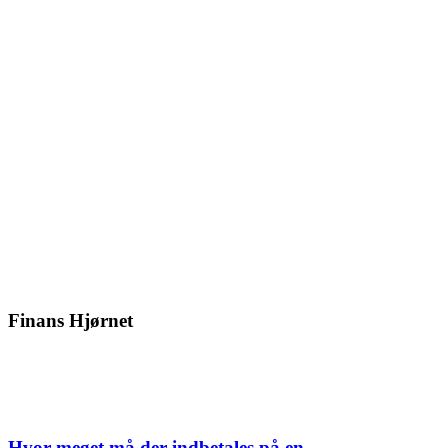
Finans Hjørnet
Hvor meget må der indbetales på en