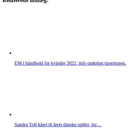
Relaterede indlæg:
EM i håndbold for kvinder 2022, info omkring tuneringen.
Sandra Toft kåret til årets danske spiller, for…