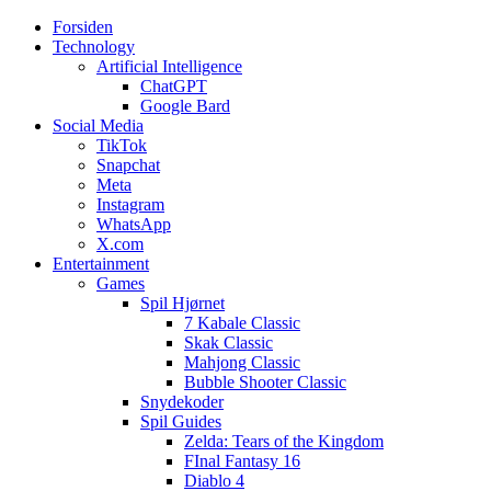
Forsiden
Web3zero.dk
Web3zero.dk
Technology
Artificial Intelligence
ChatGPT
Google Bard
Social Media
TikTok
Snapchat
Meta
Instagram
WhatsApp
X.com
Entertainment
Games
Spil Hjørnet
7 Kabale Classic
Skak Classic
Mahjong Classic
Bubble Shooter Classic
Snydekoder
Spil Guides
Zelda: Tears of the Kingdom
FInal Fantasy 16
Diablo 4