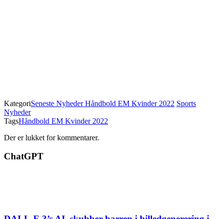
Kategori
Seneste Nyheder Håndbold EM Kvinder 2022
Sports
Nyheder
Tags
Håndbold EM Kvinder 2022
Der er lukket for kommentarer.
ChatGPT
DALL-E 3’s AI, skubber barren i billedgenerering i