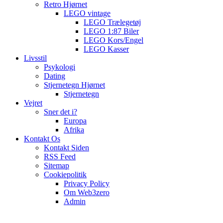
Retro Hjørnet
LEGO vintage
LEGO Trælegetøj
LEGO 1:87 Biler
LEGO Kors/Engel
LEGO Kasser
Livsstil
Psykologi
Dating
Stjernetegn Hjørnet
Stjernetegn
Vejret
Sner det i?
Europa
Afrika
Kontakt Os
Kontakt Siden
RSS Feed
Sitemap
Cookiepolitik
Privacy Policy
Om Web3zero
Admin