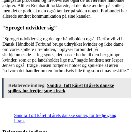
igangsatte processen og involverede også de nuværende nationale
aktører. Althea Reinhardt forklarede, at det ikke ændrer på spillet,
men det er godt, at man også tænker på sådan noget. Forbundet har
allerede ændret kommunikation på sine kanaler.
“Sproget udvikler sig”
“Sproget udvikler sig og det gør håndbolden også. Derfor vil vi i
Dansk Håndbold Forbund bruge udtrykket kvinder og ikke dame
om vores spillere i fremtiden,” oplyser forbundet på
sin hjemmeside . “Jeg synes, det passer bedre til den her gruppe
kvinder, som er på landsholdet lige nu,” sagde landstræner Jesper
Jensen også. Ifølge Jensen fortjener holdet og spillerne al æren –
“selvom det handler om en forholdsvis lille ting som et navneskifte.”
Relaterede indlæg
Sandra Toft kåret til årets danske
spiller, for tredje gang i træk
Sandra Toft kåret til årets danske spiller, for tredje gang
i træk