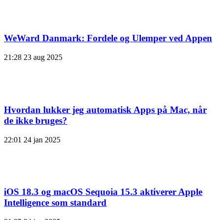
WeWard Danmark: Fordele og Ulemper ved Appen
21:28
23 aug 2025
Hvordan lukker jeg automatisk Apps på Mac, når
de ikke bruges?
22:01
24 jan 2025
iOS 18.3 og macOS Sequoia 15.3 aktiverer Apple
Intelligence som standard