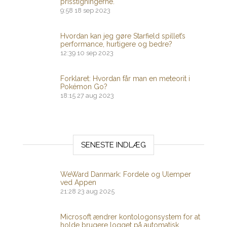
prisstigningerne.
9:58
18 sep 2023
Hvordan kan jeg gøre Starfield spillet’s
performance, hurtigere og bedre?
12:39
10 sep 2023
Forklaret: Hvordan får man en meteorit i
Pokémon Go?
18:15
27 aug 2023
SENESTE INDLÆG
WeWard Danmark: Fordele og Ulemper
ved Appen
21:28
23 aug 2025
Microsoft ændrer kontologonsystem for at
holde brugere logget på automatisk