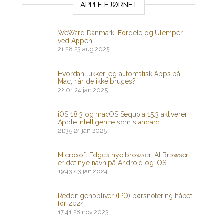
APPLE HJØRNET
WeWard Danmark: Fordele og Ulemper
ved Appen
21:28
23 aug 2025
Hvordan lukker jeg automatisk Apps på
Mac, når de ikke bruges?
22:01
24 jan 2025
iOS 18.3 og macOS Sequoia 15.3 aktiverer
Apple Intelligence som standard
21:35
24 jan 2025
Microsoft Edge’s nye browser: AI Browser
er det nye navn på Android og iOS
19:43
03 jan 2024
Reddit genopliver (IPO) børsnotering håbet
for 2024
17:41
28 nov 2023