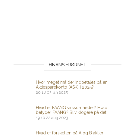
FINANS HJØRNET
Hvor meget må der indbetales på en
Aktiesparekonto (ASK) i 2025?
20:18
03 jan 2025
Hvad er FAANG virksomheder? Hvad
betyder FAANG? Bliv klogere på det
19:10
22 aug 2023
Hvad er forskellen på A og B aktier –