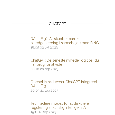
CHATGPT
DALL-E 3’s AI, skubber barren i
billedgenerering i samarbejde med BING
18:05
02 okt 2023
ChatGPT: De seneste nyheder og tips, du
har brug for at vide
20:10
28 sep 2023
OpenAI introducerer ChatGPT integreret
DALL-E 3
20:03
21 sep 2023
Tech ledere mødes for at diskutere
regulering af kunstig intelligens AI
15:11
14 sep 2023