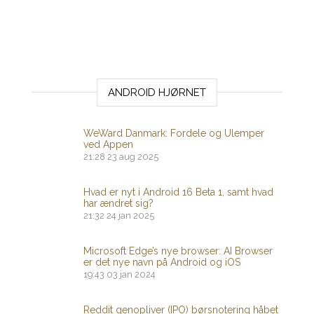
ANDROID HJØRNET
WeWard Danmark: Fordele og Ulemper
ved Appen
21:28
23 aug 2025
Hvad er nyt i Android 16 Beta 1, samt hvad
har ændret sig?
21:32
24 jan 2025
Microsoft Edge’s nye browser: AI Browser
er det nye navn på Android og iOS
19:43
03 jan 2024
Reddit genopliver (IPO) børsnotering håbet