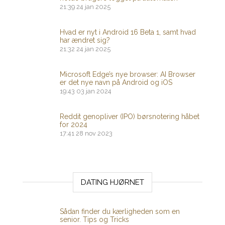
21:39
24 jan 2025
Hvad er nyt i Android 16 Beta 1, samt hvad
har ændret sig?
21:32
24 jan 2025
Microsoft Edge’s nye browser: AI Browser
er det nye navn på Android og iOS
19:43
03 jan 2024
Reddit genopliver (IPO) børsnotering håbet
for 2024
17:41
28 nov 2023
DATING HJØRNET
Sådan finder du kærligheden som en
senior. Tips og Tricks