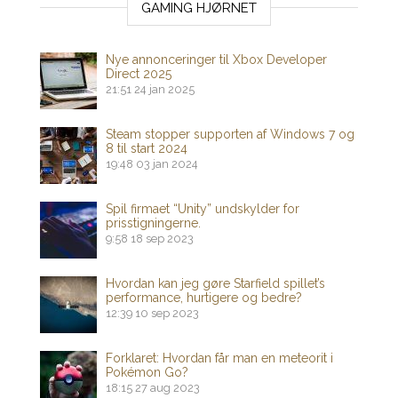
GAMING HJØRNET
Nye annonceringer til Xbox Developer
Direct 2025
21:51
24 jan 2025
Steam stopper supporten af ​​Windows 7 og
8 til start 2024
19:48
03 jan 2024
Spil firmaet “Unity” undskylder for
prisstigningerne.
9:58
18 sep 2023
Hvordan kan jeg gøre Starfield spillet’s
performance, hurtigere og bedre?
12:39
10 sep 2023
Forklaret: Hvordan får man en meteorit i
Pokémon Go?
18:15
27 aug 2023