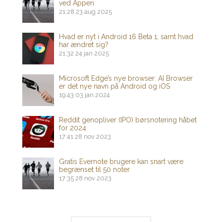
ved Appen
21:28
23 aug 2025
Hvad er nyt i Android 16 Beta 1, samt hvad
har ændret sig?
21:32
24 jan 2025
Microsoft Edge’s nye browser: AI Browser
er det nye navn på Android og iOS
19:43
03 jan 2024
Reddit genopliver (IPO) børsnotering håbet
for 2024
17:41
28 nov 2023
Gratis Evernote brugere kan snart være
begrænset til 50 noter
17:35
28 nov 2023