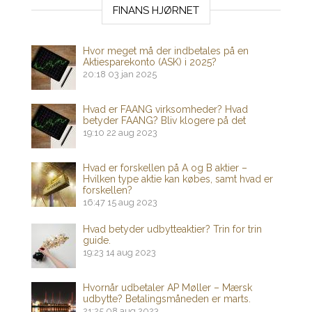
FINANS HJØRNET
Hvor meget må der indbetales på en
Aktiesparekonto (ASK) i 2025?
20:18
03 jan 2025
Hvad er FAANG virksomheder? Hvad
betyder FAANG? Bliv klogere på det
19:10
22 aug 2023
Hvad er forskellen på A og B aktier –
Hvilken type aktie kan købes, samt hvad er
forskellen?
16:47
15 aug 2023
Hvad betyder udbytteaktier? Trin for trin
guide.
19:23
14 aug 2023
Hvornår udbetaler AP Møller – Mærsk
udbytte? Betalingsmåneden er marts.
21:25
08 aug 2023