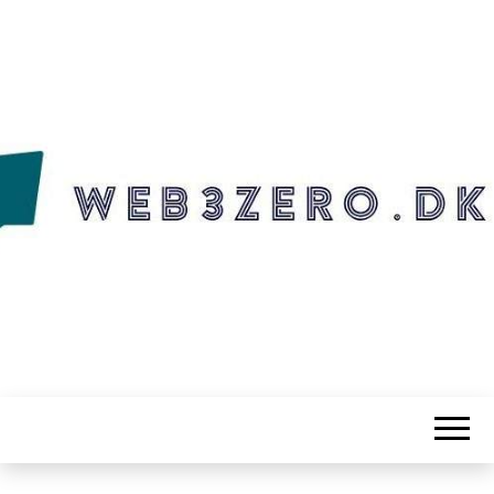
WEB3ZERO.DK
Web3zero.dk