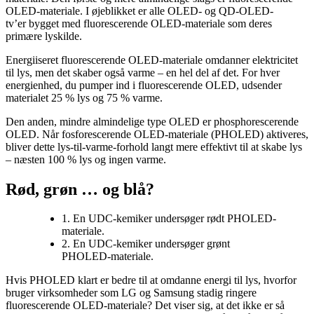
OLED-materiale. I øjeblikket er alle OLED- og QD-OLED-
tv’er bygget med fluorescerende OLED-materiale som deres
primære lyskilde.
Energiiseret fluorescerende OLED-materiale omdanner elektricitet
til lys, men det skaber også varme – en hel del af det. For hver
energienhed, du pumper ind i fluorescerende OLED, udsender
materialet 25 % lys og 75 % varme.
Den anden, mindre almindelige type OLED er phosphorescerende
OLED. Når fosforescerende OLED-materiale (PHOLED) aktiveres,
bliver dette lys-til-varme-forhold langt mere effektivt til at skabe lys
– næsten 100 % lys og ingen varme.
Rød, grøn … og blå?
1.
En UDC-kemiker undersøger rødt PHOLED-
materiale.
2.
En UDC-kemiker undersøger grønt
PHOLED-materiale.
Hvis PHOLED klart er bedre til at omdanne energi til lys, hvorfor
bruger virksomheder som LG og Samsung stadig ringere
fluorescerende OLED-materiale? Det viser sig, at det ikke er så