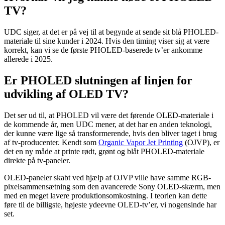
TV?
UDC siger, at det er på vej til at begynde at sende sit blå PHOLED-
materiale til sine kunder i 2024. Hvis den timing viser sig at være
korrekt, kan vi se de første PHOLED-baserede tv’er ankomme
allerede i 2025.
Er PHOLED slutningen af ​​linjen for
udvikling af OLED TV?
Det ser ud til, at PHOLED vil være det førende OLED-materiale i
de kommende år, men UDC mener, at det har en anden teknologi,
der kunne være lige så transformerende, hvis den bliver taget i brug
af tv-producenter. Kendt som
Organic Vapor Jet Printing
(OJVP), er
det en ny måde at printe rødt, grønt og blåt PHOLED-materiale
direkte på tv-paneler.
OLED-paneler skabt ved hjælp af OJVP ville have samme RGB-
pixelsammensætning som den avancerede Sony OLED-skærm, men
med en meget lavere produktionsomkostning. I teorien kan dette
føre til de billigste, højeste ydeevne OLED-tv’er, vi nogensinde har
set.