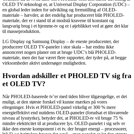
OLED TV-teknologi er, at Universal Display Corporation (UDC) –
en global leder inden for udvikling og fremstilling af OLED-
materiale – hævder, at det endelig har produceret blåt PHOLED-
materiale, der er i stand til at modstå kravene til konstant og
langvarig brug i et hjemme-tv og er i øjeblikket ved at gøre det klar
til masseproduktion.
LG Display og Samsung Display – de eneste producenter, der
producerer OLED TV-paneler i stor skala – har endnu ikke
annonceret nogen planer om at bruge UDC’s blå PHOLED-
materiale, men der har været flere rapporter, der tyder på, at begge
virksomheder aktivt undersøger muligheden.
Hvordan adskiller et PHOLED TV sig fra
et OLED TV?
Når PHOLED-baserede tv’er med tiden bliver tilgængelige, er det
muligt, at den største forskel vil kunne mærkes på vores
elregninger. Hvis et PHOLED-panel virkelig er 300 % mere
energieffektivt end nutidens OLED-paneler (forudsat et tilsvarende
niveau af lysstyrke), betyder det, at PHOLED-tv vil bruge 75 %
mindre elektricitet til at producere lys. OLED-panelet i sig selv er
ikke den eneste komponent i et tv, der bruger energi – processorer,