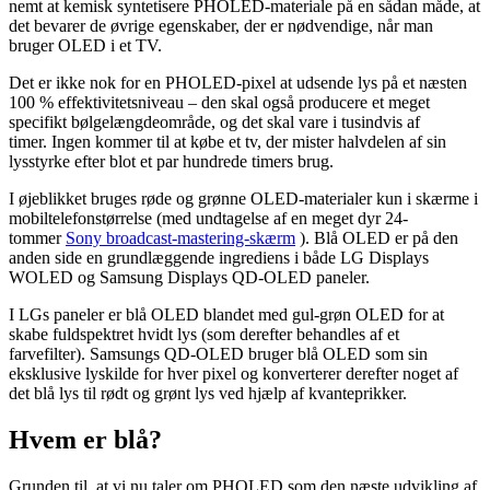
nemt at kemisk syntetisere PHOLED-materiale på en sådan måde, at
det bevarer de øvrige egenskaber, der er nødvendige, når man
bruger OLED i et TV.
Det er ikke nok for en PHOLED-pixel at udsende lys på et næsten
100 % effektivitetsniveau – den skal også producere et meget
specifikt bølgelængdeområde, og det skal vare i tusindvis af
timer. Ingen kommer til at købe et tv, der mister halvdelen af ​​sin
lysstyrke efter blot et par hundrede timers brug.
I øjeblikket bruges røde og grønne OLED-materialer kun i skærme i
mobiltelefonstørrelse (med undtagelse af en meget dyr 24-
tommer
Sony broadcast-mastering-skærm
). Blå OLED er på den
anden side en grundlæggende ingrediens i både LG Displays
WOLED og Samsung Displays QD-OLED paneler.
I LGs paneler er blå OLED blandet med gul-grøn OLED for at
skabe fuldspektret hvidt lys (som derefter behandles af et
farvefilter). Samsungs QD-OLED bruger blå OLED som sin
eksklusive lyskilde for hver pixel og konverterer derefter noget af
det blå lys til rødt og grønt lys ved hjælp af kvanteprikker.
Hvem er blå?
Grunden til, at vi nu taler om PHOLED som den næste udvikling af