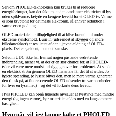
Selvom PHOLED-teknologien kun bruges til at reducere
energiforbruget, kan det faktum, at den omdanner elektricitet til lys,
uden spildvarme, betyde en længere levetid for et OLED-tv. Varme
er som kryptonit for det meste elektronik, så enhver reduktion i
varme er en god ting.
OLED-materiale har tilbøjelighed til at blive brændt ind under
ekstreme synsforhold. Burn-in (udseendet af skygger og andre
billedartefakter) er resultatet af den ujævne ældning af OLED-
pixels. Det er sjældent, men det kan ske.
Selvom UDC ikke har fremsat nogen påstande vedrørende
indbrænding, mener vi, at der er en stor chance for, at PHOLED-
tv’er vil være mere modstandsdygtige over for problemet. At sende
en elektrisk strøm gennem OLED-materiale får det til at ældes. Jo
højere spænding, jo lysere bliver den, men jo mere varme genererer
den (husk på, at fluorescerende OLED udsender tre varmeenheder
for hver en lysenhed) – og det vil forkorte dens levetid.
Hvis PHOLED kan opnå lignende niveauer af lysstyrke med mindre
energi (og ingen varme), bør materialet ældes med en langsommere
hastighed.
Hvornår vil jeg kunne købe et PHOLED