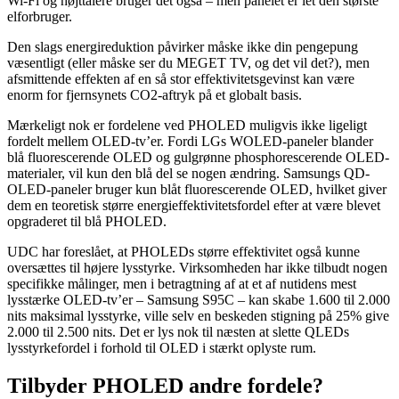
Wi-Fi og højttalere bruger det også – men panelet er let den største
elforbruger.
Den slags energireduktion påvirker måske ikke din pengepung
væsentligt (eller måske ser du MEGET TV, og det vil det?), men
afsmittende effekten af ​​en så stor effektivitetsgevinst kan være
enorm for fjernsynets CO2-aftryk på et globalt basis.
Mærkeligt nok er fordelene ved PHOLED muligvis ikke ligeligt
fordelt mellem OLED-tv’er. Fordi LGs WOLED-paneler blander
blå fluorescerende OLED og gulgrønne phosphorescerende OLED-
materialer, vil kun den blå del se nogen ændring. Samsungs QD-
OLED-paneler bruger kun blåt fluorescerende OLED, hvilket giver
dem en teoretisk større energieffektivitetsfordel efter at være blevet
opgraderet til blå PHOLED.
UDC har foreslået, at PHOLEDs større effektivitet også kunne
oversættes til højere lysstyrke. Virksomheden har ikke tilbudt nogen
specifikke målinger, men i betragtning af at et af nutidens mest
lysstærke OLED-tv’er – Samsung S95C – kan skabe 1.600 til 2.000
nits maksimal lysstyrke, ville selv en beskeden stigning på 25% give
2.000 til 2.500 nits. Det er lys nok til næsten at slette QLEDs
lysstyrkefordel i forhold til OLED i stærkt oplyste rum.
Tilbyder PHOLED andre fordele?