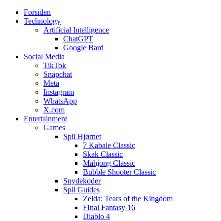
Forsiden
Web3zero.dk
Web3zero.dk
Technology
Artificial Intelligence
ChatGPT
Google Bard
Social Media
TikTok
Snapchat
Meta
Instagram
WhatsApp
X.com
Entertainment
Games
Spil Hjørnet
7 Kabale Classic
Skak Classic
Mahjong Classic
Bubble Shooter Classic
Snydekoder
Spil Guides
Zelda: Tears of the Kingdom
FInal Fantasy 16
Diablo 4