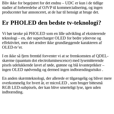
Bliv ikke for begejstret for det endnu – UDC er kun i de tidlige
stadier af forberedelse af OJVP til kommercialisering, og ingen
producenter har annonceret, at de har til hensigt at bruge det.
Er PHOLED den bedste tv-teknologi?
Vi bør tænke på PHOLED som en lille udvikling af eksisterende
teknologi – en, der supercharger OLED for bedre ydeevne og
effektivitet, men det ændrer ikke grundlæggende karakteren af ​​
OLED-tv’er.
I en ikke så fjern fremtid forventer vi at se fremkomsten af ​​QDEL-
skærme (quantum dot electroluminescence) med lysemitterende
pixels udelukkende lavet af røde, grønne og blå kvanteprikker –
ingen OLED nødvendig og dermed ingen indbrændingsrisiko .
En anden skærmteknologi, der allerede er tilgængelig og bliver mere
overkommelig for hvert år, er microLED , som bruger bittesmå
RGB LED-subpixels, der kan blive smerteligt lyse, igen uden
indbrænding.