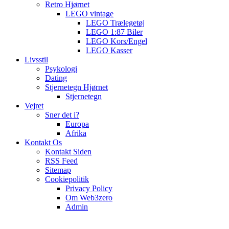
Retro Hjørnet
LEGO vintage
LEGO Trælegetøj
LEGO 1:87 Biler
LEGO Kors/Engel
LEGO Kasser
Livsstil
Psykologi
Dating
Stjernetegn Hjørnet
Stjernetegn
Vejret
Sner det i?
Europa
Afrika
Kontakt Os
Kontakt Siden
RSS Feed
Sitemap
Cookiepolitik
Privacy Policy
Om Web3zero
Admin