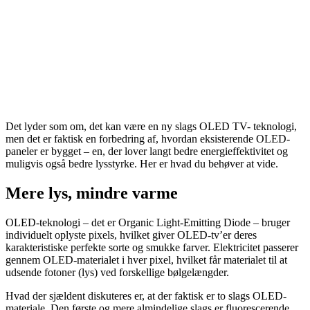
Det lyder som om, det kan være en ny slags OLED TV- teknologi,
men det er faktisk en forbedring af, hvordan eksisterende OLED-
paneler er bygget – en, der lover langt bedre energieffektivitet og
muligvis også bedre lysstyrke. Her er hvad du behøver at vide.
Mere lys, mindre varme
OLED-teknologi – det er Organic Light-Emitting Diode – bruger
individuelt oplyste pixels, hvilket giver OLED-tv’er deres
karakteristiske perfekte sorte og smukke farver. Elektricitet passerer
gennem OLED-materialet i hver pixel, hvilket får materialet til at
udsende fotoner (lys) ved forskellige bølgelængder.
Hvad der sjældent diskuteres er, at der faktisk er to slags OLED-
materiale. Den første og mere almindelige slags er fluorescerende