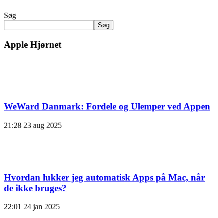
Søg
Søg
Apple Hjørnet
WeWard Danmark: Fordele og Ulemper ved Appen
21:28
23 aug 2025
Hvordan lukker jeg automatisk Apps på Mac, når
de ikke bruges?
22:01
24 jan 2025